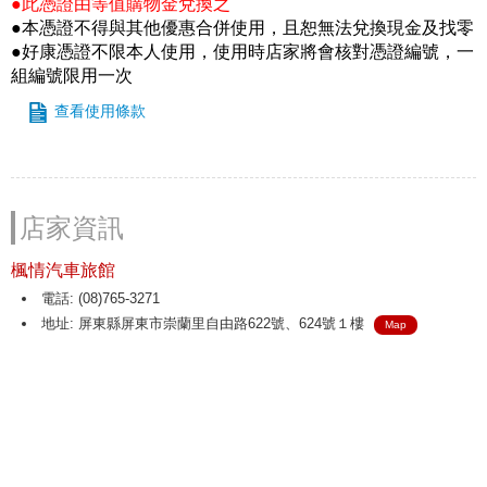
●此憑證由等值購物金兌換之
●本憑證不得與其他優惠合併使用，且恕無法兌換現金及找零
●好康憑證不限本人使用，使用時店家將會核對憑證編號，一
組編號限用一次
查看使用條款
店家資訊
楓情汽車旅館
電話: (08)765-3271
地址: 屏東縣屏東市崇蘭里自由路622號、624號１樓
Map