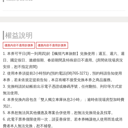
權益說明
優惠內容不適用折價券
優惠內容不適用折價券
1. 本券可平日(周一到周四)於【楓情汽車旅館】兌換使用；週五、週六、週
日、國定假日、連續假期、春節期間及特殊節日不適用。(房間依現場房況
安排，恕不指定房間)
2. 使用本券須提前2小時預約(預約電話(08)765-3271)，預約時請告知使用
本券，若未依規定提前告知，本店有權不接受兌換本券之商品服務。
3. 兌換時請於結帳前出示電子憑證或條碼序號，任何翻拍、列印等方式皆
無法使用。
4. 本券兌換內容包含「雙人獨立車庫休息2小時」；逾時依現場房型加時費
另計。
5. 本券恕無法與其他優惠及專案合併使用，恕無法兌換現金及找零。
6. 此電子票券僅限使用一次，請妥善保管。若本券轉讓他人使用而造成消
費者本人無法兌換，恕不補發。