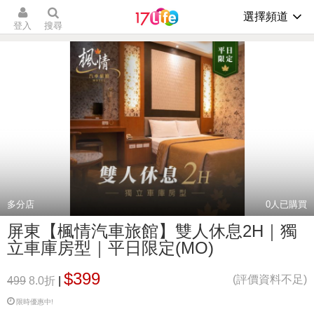
選擇頻道
登入
搜尋
多分店
0
人已購買
屏東【楓情汽車旅館】雙人休息2H｜獨
立車庫房型｜平日限定(MO)
$399
(評價資料不足)
499
8.0折
|
限時優惠中!