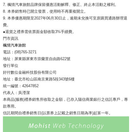
7. 楓情汽車旅館品牌保留優惠活動解釋、修正、終止本活動之權利。
8. 本券銷售時已開立發票，使用時不再重複開立。
9. 本券優惠期限至2027年06月30日止，逾期未兌換可至原購買通路辦理退
費。
●退貨之禮券需依票面金額收取3%手續費。
門市資訊
楓情汽車旅館
電話：(08)765-3271
地址：屏東縣屏東市崇蘭里自由路622號
發行單位
好付數位金融科技股份有限公司
地址：臺北市松山區南京東路5段343號6樓
統一編號：42647852
代表人：吳瀅潔
本商品(服務)禮券銷售所收取之金額，已存入陽信商業銀行之信託專戶，專
款專用。
信託期間自禮券銷售日(以票券上記載之銷售日期為準)起算一年。