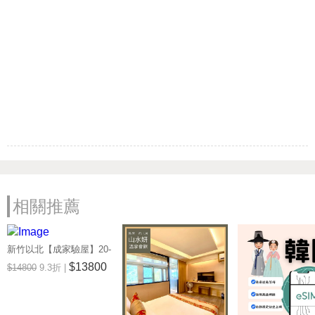
相關推薦
新竹以北【成家驗屋】20-
25坪 (三房格局)超值驗屋
$13800
$14800
9.3折 |
券 (MO)