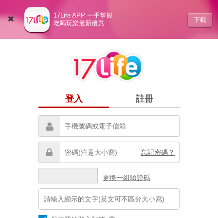
17Life APP 一手掌握
下載
吃喝玩樂最新優惠
登入
註冊
忘記密碼？
更換一組驗證碼