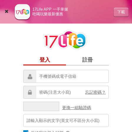
17Life APP 一手掌握
下載
吃喝玩樂最新優惠
登入
註冊
忘記密碼？
更換一組驗證碼