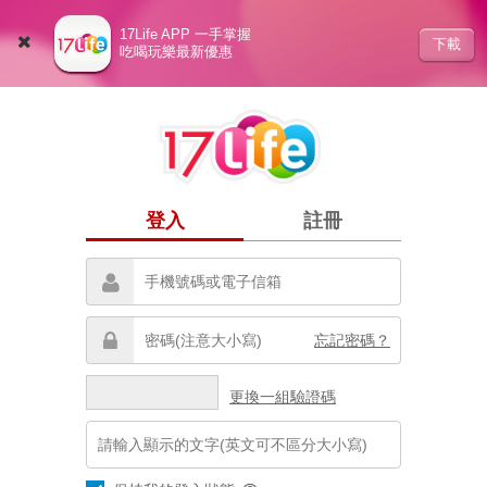
17Life APP 一手掌握
下載
吃喝玩樂最新優惠
登入
註冊
忘記密碼？
更換一組驗證碼