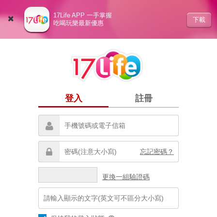
17Life APP 一手掌握
下載
吃喝玩樂最新優惠
登入
註冊
忘記密碼？
更換一組驗證碼