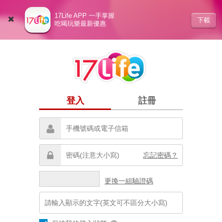
17Life APP 一手掌握
下載
吃喝玩樂最新優惠
登入
註冊
忘記密碼？
更換一組驗證碼