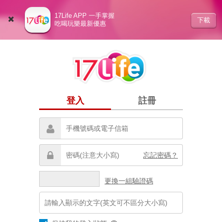
17Life APP 一手掌握
下載
吃喝玩樂最新優惠
登入
註冊
忘記密碼？
更換一組驗證碼