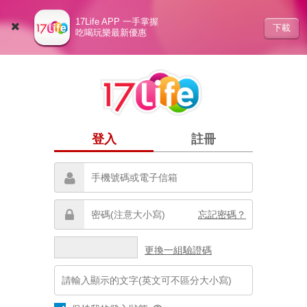
17Life APP 一手掌握
下載
吃喝玩樂最新優惠
登入
註冊
忘記密碼？
更換一組驗證碼