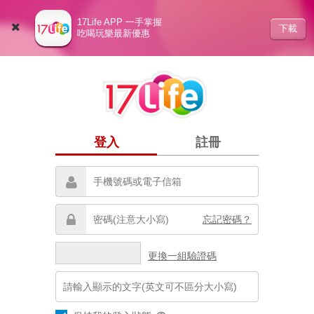
17Life APP 一手掌握
下載
吃喝玩樂最新優惠
登入
註冊
忘記密碼？
更換一組驗證碼