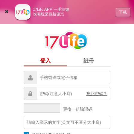
17Life APP 一手掌握
下載
吃喝玩樂最新優惠
登入
註冊
忘記密碼？
更換一組驗證碼