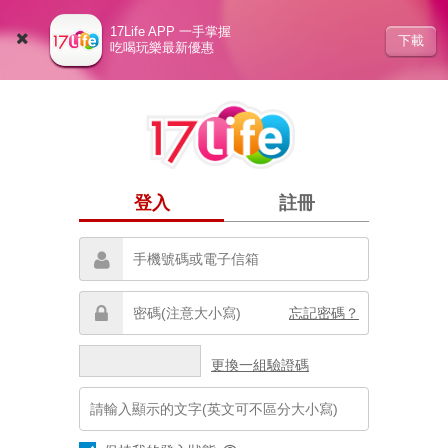
17Life APP 一手掌握
下載
吃喝玩樂最新優惠
登入
註冊
忘記密碼？
更換一組驗證碼