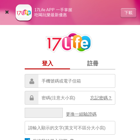
17Life APP 一手掌握
下載
吃喝玩樂最新優惠
登入
註冊
忘記密碼？
更換一組驗證碼