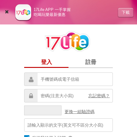
17Life APP 一手掌握
下載
吃喝玩樂最新優惠
登入
註冊
忘記密碼？
更換一組驗證碼