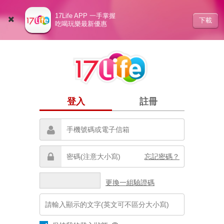
17Life APP 一手掌握
下載
吃喝玩樂最新優惠
登入
註冊
忘記密碼？
更換一組驗證碼