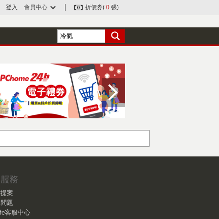
登入
會員中心
折價券(
0
張)
作提案
見問題
Life客服中心