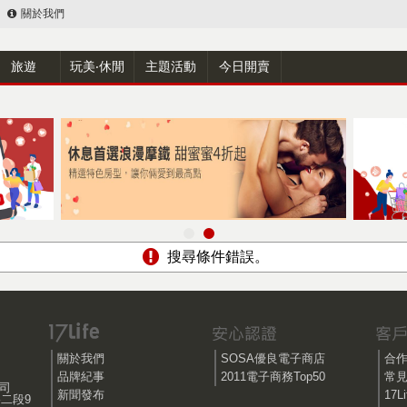
關於我們
旅遊
玩美‧休閒
主題活動
今日開賣
搜尋條件錯誤。
關於我們
SOSA優良電子商店
合
品牌紀事
2011電子商務Top50
常
公司
新聞發布
17
路二段9