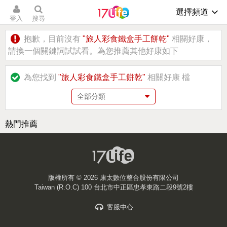
選擇頻道
登入
搜尋
抱歉，目前沒有
"旅人彩食鐵盒手工餅乾"
相關好康，
請換一個關鍵詞試試看。為您推薦其他好康如下
為您找到
"旅人彩食鐵盒手工餅乾"
相關好康
檔
熱門推薦
版權所有 ©
2026 康太數位整合股份有限公司
Taiwan (R.O.C) 100 台北市中正區忠孝東路二段9號2樓
客服中心