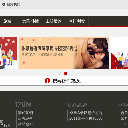
關於我們
旅遊
玩美‧休閒
主題活動
今日開賣
搜尋條件錯誤。
關於我們
SOSA優良電子商店
合
品牌紀事
2011電子商務Top50
常
公司
新聞發布
17
路二段9