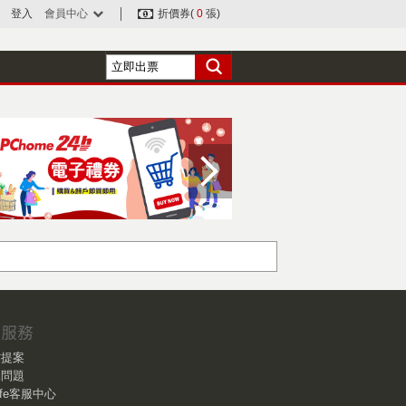
登入
會員中心
折價券(
0
張)
作提案
見問題
Life客服中心