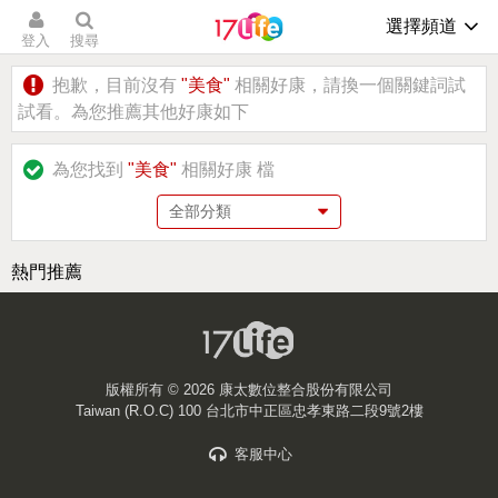
選擇頻道
登入
搜尋
抱歉，目前沒有
"美食"
相關好康，請換一個關鍵詞試
試看。為您推薦其他好康如下
為您找到
"美食"
相關好康
檔
熱門推薦
版權所有 ©
2026 康太數位整合股份有限公司
Taiwan (R.O.C) 100 台北市中正區忠孝東路二段9號2樓
客服中心