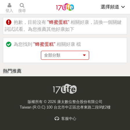
選擇頻道
登入
搜尋
抱歉，目前沒有
"蜂蜜蛋糕"
相關好康，請換一個關鍵
詞試試看。為您推薦其他好康如下
為您找到
"蜂蜜蛋糕"
相關好康
檔
熱門推薦
版權所有 ©
2026 康太數位整合股份有限公司
Taiwan (R.O.C) 100 台北市中正區忠孝東路二段9號2樓
客服中心