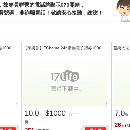
電話，故專員聯繫的電話將顯示070開頭，
費號碼，非詐騙電話！敬請安心接聽，謝謝！
000...
【享樂券】PChome 24h購物電子禮券1000...
苗栗大湖
;
;
10.0
$1000
7.0
折
$1000
折
26
人已