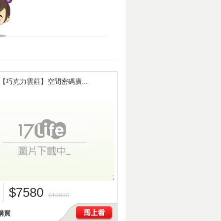
【巧克力雲莊】空間密碼廣...
;
$7580
$10800
購買