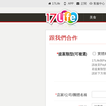
17Life
APP
訂閱
客服中心
美食
跟我們合作
實體
*
提案類型(可複選)
17Life
請改至PayE
若提案類型
請於下方填
*
店家/公司/團體名稱