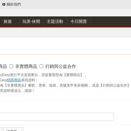
關於我們
旅遊
玩美‧休閒
主題活動
今日開賣
商品
非實體商品
行銷與公益合作
與PayEasy進行平台資源整合，若提案類型為【實體商品】，
asy
招商專區
填寫資料；
為【非實體商品】餐飲、票券、旅遊、美髮美甲美容相關， 或是【行銷與公益合作】
寫資料後送出，謝謝！