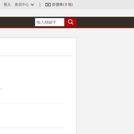
登入
會員中心
折價券(
0
張)
，