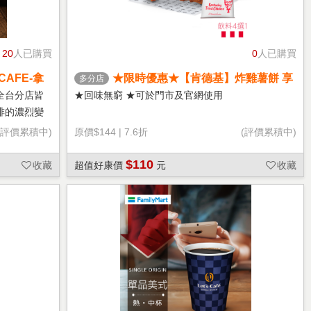
20
人已購買
0
人已購買
CAFE-拿
★限時優惠★【肯德基】炸雞薯餅 享
多分店
樂券
全台分店皆
★回味無窮 ★可於門市及官網使用
啡的濃烈變
(評價累積中)
原價
$144
|
7.6折
(評價累積中)
$110
收藏
超值好康價
元
收藏