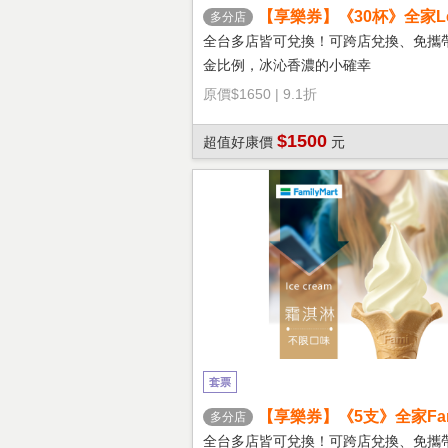
【享樂券】《30杯》全家Let'
多分店
冰拿鐵(大杯)
全台多店皆可兌換！可跨店兌換、免攜
金比例，冰沁香濃的小確幸
原價
$1650
|
9.1折
$1500
超值好康價
元
套票
【享樂券】《5支》全家Fami
多分店
淇淋(口味不限)
全台多店皆可兌換！可跨店兌換、免攜