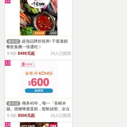
12
超強品牌折抵券! 千葉連鎖
多分店
餐飲集團一張通吃！
9.8折
$490元起
19人已購買
13
傳承40年，唯一「長崎本
多分店
舖」授權蜂蜜蛋糕，鬆軟綿密。全台
13家門市適用，自選商品，幸福烘焙
8.3折
$500元起
18人已購買
帶回家。
14