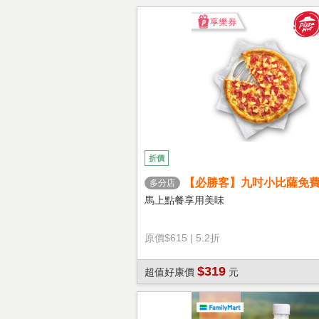
折價
【必勝客】九吋小比薩免
多分店
心餅皮】享樂券
馬上點餐享用美味
原價
$615
|
5.2折
$319
超值好康價
元