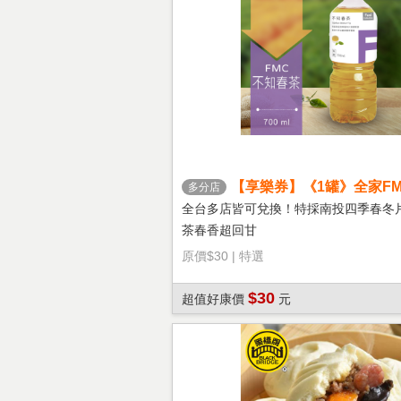
【享樂券】《1罐》全家FM
多分店
茶
全台多店皆可兌換！特採南投四季春冬
茶春香超回甘
原價
$30
|
特選
$30
超值好康價
元