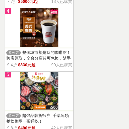
13家門市適用，自選商品，幸福烘焙
7.7折
$5000元起
13人已購買
帶回家。
4
整個城市都是我的咖啡館！
多分店
跨店領取，全台分店皆可兌換，隨手
一杯濃郁香醇，調和酸味，清新果香
9.4折
$330元起
90人已購買
回甘不苦澀
5
超強品牌折抵券! 千葉連鎖
多分店
餐飲集團一張通吃！
9.8折
$490元起
42人已購買