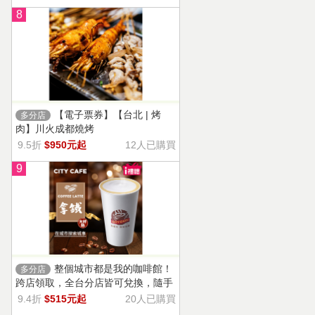
8
【電子票券】【台北 | 烤
多分店
肉】川火成都燒烤
9.5折
$950元起
12人已購買
9
整個城市都是我的咖啡館！
多分店
跨店領取，全台分店皆可兌換，隨手
一杯濃郁香醇，奶香把咖啡的濃烈變
9.4折
$515元起
20人已購買
溫柔！