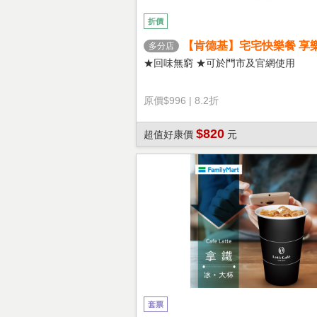
折價
【肯德基】宅宅快樂餐 享
多分店
★回味無窮 ★可於門市及官網使用
原價
$996
|
8.2折
$820
超值好康價
元
套票