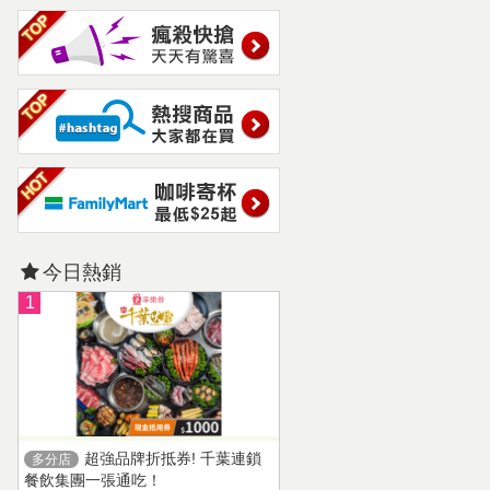
今日熱銷
1
超強品牌折抵券! 千葉連鎖
多分店
餐飲集團一張通吃！