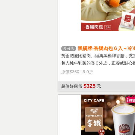
黑橋牌-香腸肉包６入－冷
多分店
黃金肥瘦比豬肉、經典黑橋牌香腸，充
包入純牛乳製的香Ｑ外皮，正餐或點心
選擇！
原價
$360
|
9.0折
$325
超值好康價
元