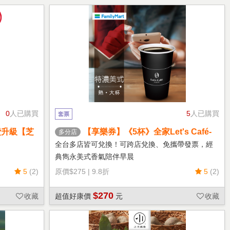
0
人已購買
5
人已購買
套票
費升級【芝
【享樂券】《5杯》全家Let's Café-
多分店
熱特濃美式(大杯)
全台多店皆可兌換！可跨店兌換、免攜帶發票，經
典雋永美式香氣陪伴早晨
5
(2)
原價
$275
|
9.8折
5
(2)
$270
收藏
超值好康價
元
收藏