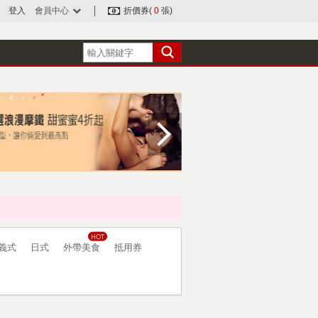
登入
會員中心
折價券(
0
張)
義式
日式
外帶美食
抵用券