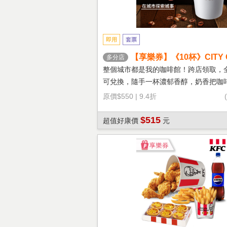
即用
套票
【享樂券】《10杯》CITY 
多分店
鐵(大杯-熱)
整個城市都是我的咖啡館！跨店領取，
可兌換，隨手一杯濃郁香醇，奶香把咖
溫柔！
原價
$550
|
9.4折
$515
超值好康價
元