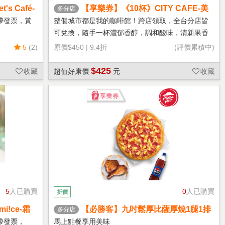
s Café-
【享樂券】《10杯》CITY CAFE-美
多分店
式咖啡(大杯-冰)
帶發票，黃
整個城市都是我的咖啡館！跨店領取，全台分店皆
可兌換，隨手一杯濃郁香醇，調和酸味，清新果香
回甘不苦澀
5
(2)
原價
$450
|
9.4折
(評價累積中)
$425
收藏
超值好康價
元
收藏
5
人已購買
0
人已購買
折價
!ce-霜
【必勝客】九吋鬆厚比薩厚燒1腿1排
多分店
套餐 享樂券
帶發票，
馬上點餐享用美味