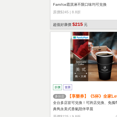
Fami!ce霜淇淋不限口味均可兌換
原價
$245
|
8.8折
$215
超值好康價
元
折價
套票
【享樂券】《5杯》全家Let's
多分店
熱美式(大杯)
全台多店皆可兌換！可跨店兌換、免攜
典雋永美式香氣陪伴早晨
原價
$225
|
9.8折