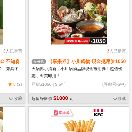
3
人已購買
3
人已購買
C-不知春
【享樂券】小川鍋物-現金抵用券1050
多分店
元(一次型)
片，兼具冬
火鍋界小清新，小川鍋物品牌現金抵用券！超值優
惠，即買即用！
5
(2)
原價
$1050
|
9.5折
(評價累積中)
$1000
收藏
超值好康價
元
收藏