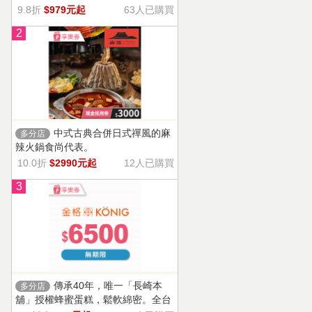
9.8折
$979元起
63人已購買
2
中式古典合併日式禪風的麻
多分店
辣火鍋食尚代表。
10.0折
$2990元起
12人已購買
3
傳承40年，唯一「長崎本
多分店
舖」授權蜂蜜蛋糕，鬆軟綿密。全台