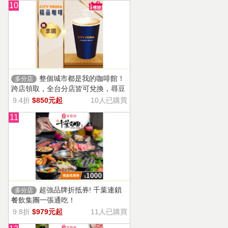
10
整個城市都是我的咖啡館！
多分店
跨店領取，全台分店皆可兌換，尋豆
師精選豆種，邀你一起鑑賞精品美味
9.4折
$850元起
10人已購買
11
超強品牌折抵券! 千葉連鎖
多分店
餐飲集團一張通吃！
9.8折
$979元起
11人已購買