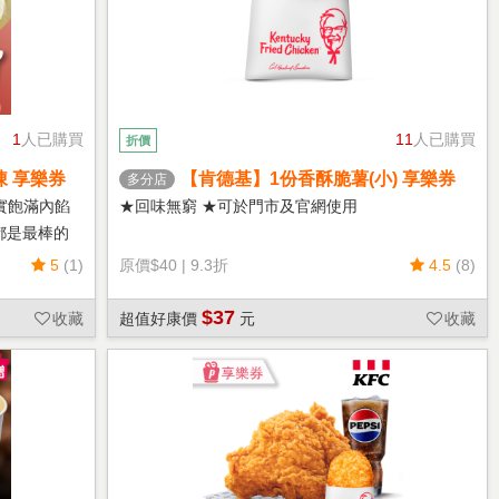
1
人已購買
11
人已購買
折價
凍 享樂券
【肯德基】1份香酥脆薯(小) 享樂券
多分店
實飽滿內餡
★回味無窮 ★可於門市及官網使用
都是最棒的
5
(1)
原價
$40
|
9.3折
4.5
(8)
$37
收藏
超值好康價
元
收藏