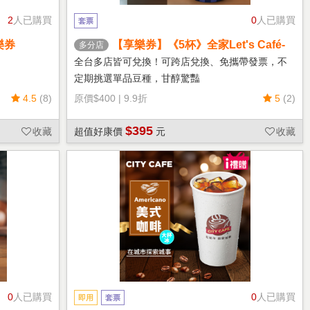
2
人已購買
0
人已購買
套票
樂券
【享樂券】《5杯》全家Let's Café-
多分店
熱單品美式(中杯)
全台多店皆可兌換！可跨店兌換、免攜帶發票，不
定期挑選單品豆種，甘醇驚豔
4.5
(8)
原價
$400
|
9.9折
5
(2)
$395
收藏
超值好康價
元
收藏
0
人已購買
0
人已購買
即用
套票