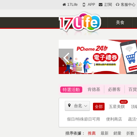
17Life
APP
訂閱
客服中心
美食
肯德基
必勝客
百貨
特選活動
台北
全部
五星美饌
頂
假日/特殊節日可用
便利商店
蔬活
排序依據：
推薦
最新
銷量
折數