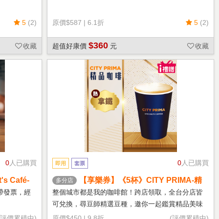
5
(2)
原價
$587
|
6.1折
5
(2)
$360
收藏
超值好康價
元
收藏
0
人已購買
0
人已購買
即用
套票
 Café-
【享樂券】《5杯》CITY PRIMA-精
多分店
品拿鐵(中杯-熱)
帶發票，經
整個城市都是我的咖啡館！跨店領取，全台分店皆
可兌換，尋豆師精選豆種，邀你一起鑑賞精品美味
(評價累積中)
原價
$450
|
9.8折
(評價累積中)