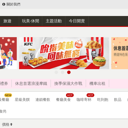
關於我們
旅遊
玩美‧休閒
主題活動
今日開賣
禮券
休息首選浪漫摩鐵
換季保濕大作戰
機車出租
級餐廳
星級美饌
連鎖餐飲
餐廳美食
咖啡寄杯
吃到飽
飲品
食尚
價格