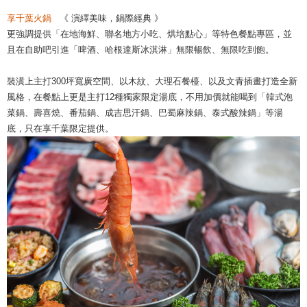
享千葉火鍋
《 演繹美味，鍋際經典 》
更強調提供「在地海鮮、聯名地方小吃、烘培點心」等特色餐點專區，並
且在自助吧引進「啤酒、哈根達斯冰淇淋」無限暢飲、無限吃到飽。
裝潢上主打300坪寬廣空間、以木紋、大理石餐檯、以及文青插畫打造全新
風格，在餐點上更是主打12種獨家限定湯底，不用加價就能喝到「韓式泡
菜鍋、壽喜燒、番茄鍋、成吉思汗鍋、巴蜀麻辣鍋、泰式酸辣鍋」等湯
底，只在享千葉限定提供。