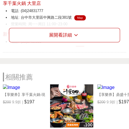
享千葉火鍋 大里店
電話: (04)24831777
地址: 台中市大里區中興路二段381號
Map
營業時間: 周一~周日 11:00~23:00
新千葉火鍋 介壽店
展開看詳細
電話: (03)3752666
地址: 桃園市八德區介壽路二段136號
Map
營業時間: 周一~周日 11:00~23:00
新千葉火鍋 斗六店
電話: (05)5344696
相關推薦
地址: 雲林縣斗六市民生南路182號
Map
營業時間: 周一~周日 11:00~23:00
【享樂券】享千葉火鍋-現
【享樂券】鼎盛十
新千葉火鍋 西門店
金抵用券200元(一次型)
抵用券200元(一次型
$197
$197
$200
9.9折 |
$200
9.9折 |
電話: (02)23317288
地址: 台北市萬華區峨眉街52號7F
Map
營業時間: 週一至週日: 11:00~23:00
千葉火鍋 台東尊爵館