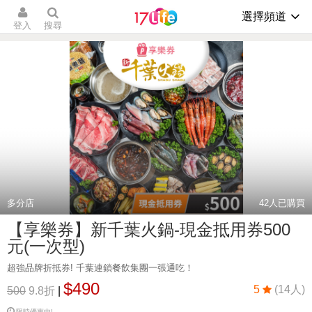
選擇頻道
登入
搜尋
多分店
42
人已購買
【享樂券】新千葉火鍋-現金抵用券500
元(一次型)
超強品牌折抵券! 千葉連鎖餐飲集團一張通吃！
$490
5
(14人)
500
9.8折
|
限時優惠中!