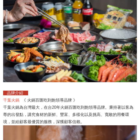
品牌介紹
千葉火鍋
《 火鍋百匯吃到飽領導品牌 》
千葉火鍋為台灣最大，在台20年火鍋百匯吃到飽領導品牌。秉持著以客為
尊的出發點，講究食材的新鮮、豐富、多樣化以及挑高、寬敞的用餐環
境，並給顧客最優質的服務，深獲顧客信賴。