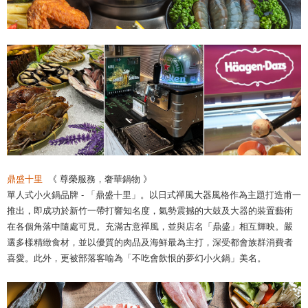
鼎盛十里
《 尊榮服務，奢華鍋物 》
單人式小火鍋品牌 - 「鼎盛十里」。以日式禪風大器風格作為主題打造甫一
推出，即成功於新竹一帶打響知名度，氣勢震撼的大鼓及大器的裝置藝術
在各個角落中隨處可見。充滿古意禪風，並與店名「鼎盛」相互輝映。嚴
選多樣精緻食材，並以優質的肉品及海鮮最為主打，深受都會族群消費者
喜愛。此外，更被部落客喻為「不吃會飲恨的夢幻小火鍋」美名。