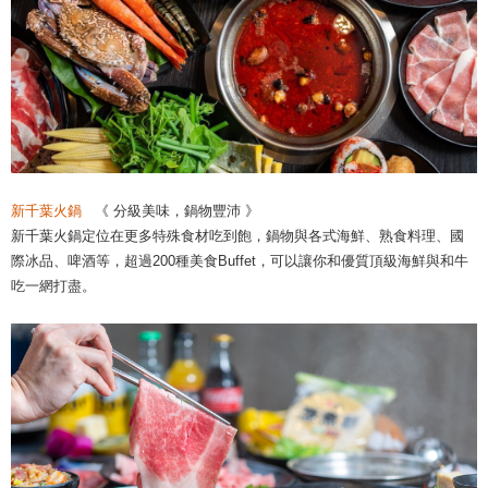
新千葉火鍋
《 分級美味，鍋物豐沛 》
新千葉火鍋定位在更多特殊食材吃到飽，鍋物與各式海鮮、熟食料理、國
際冰品、啤酒等，超過200種美食Buffet，可以讓你和優質頂級海鮮與和牛
吃一網打盡。