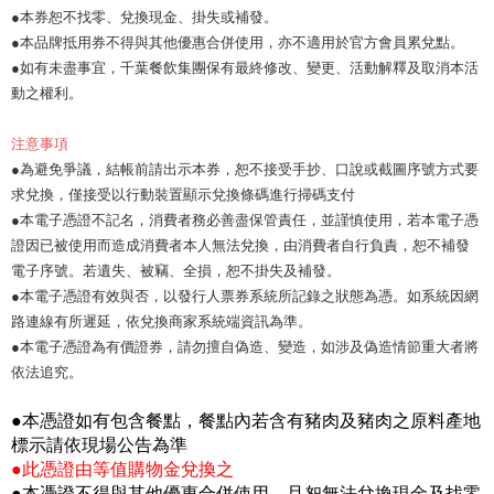
●本券恕不找零、兌換現金、掛失或補發。
●本品牌抵用券不得與其他優惠合併使用，亦不適用於官方會員累兌點。
●如有未盡事宜，千葉餐飲集團保有最終修改、變更、活動解釋及取消本活
動之權利。
注意事項
●為避免爭議，結帳前請出示本券，恕不接受手抄、口說或截圖序號方式要
求兌換，僅接受以行動裝置顯示兌換條碼進行掃碼支付
●本電子憑證不記名，消費者務必善盡保管責任，並謹慎使用，若本電子憑
證因已被使用而造成消費者本人無法兌換，由消費者自行負責，恕不補發
電子序號。若遺失、被竊、全損，恕不掛失及補發。
●本電子憑證有效與否，以發行人票券系統所記錄之狀態為憑。如系統因網
路連線有所遲延，依兌換商家系統端資訊為準。
●本電子憑證為有價證券，請勿擅自偽造、變造，如涉及偽造情節重大者將
依法追究。
●本憑證如有包含餐點，餐點內若含有豬肉及豬肉之原料產地
標示請依現場公告為準
●此憑證由等值購物金兌換之
●本憑證不得與其他優惠合併使用，且恕無法兌換現金及找零