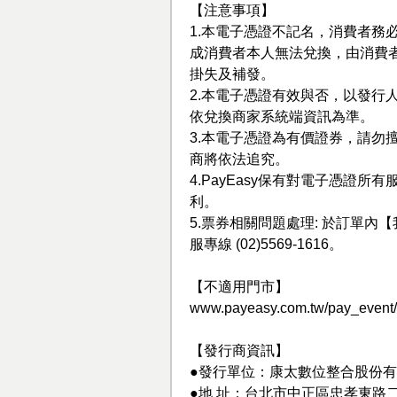
【注意事項】
1.本電子憑證不記名，消費者務
成消費者本人無法兌換，由消費
掛失及補發。
2.本電子憑證有效與否，以發行
依兌換商家系統端資訊為準。
3.本電子憑證為有價證券，請勿擅
商將依法追究。
4.PayEasy保有對電子憑證
利。
5.票券相關問題處理: 於訂單內【我
服專線 (02)5569-1616。
【不適用門市】
www.payeasy.com.tw/pay_event/
【發行商資訊】
●發行單位：康太數位整合股份
●地 址：台北市中正區忠孝東路二