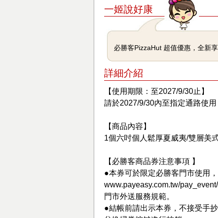
一姬說好康
必勝客PizzaHut 超值優惠，全新
詳細介紹
【使用期限：至2027/9/30止】
請於2027/9/30內至指定通路
【商品內容】
1個六吋個人鬆厚夏威夷/雙層美式
【必勝客商品券注意事項 】
●本券可於限定必勝客門市使用
www.payeasy.com.tw/pay_eve
門市外送服務規範。
●結帳前請出示本券，不接受手