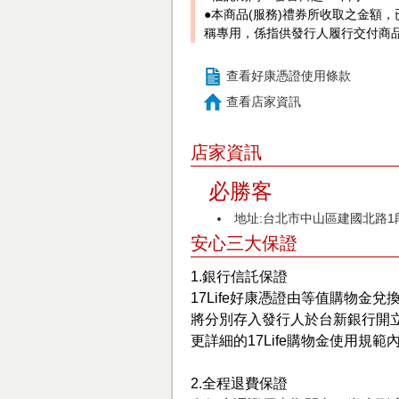
●本商品(服務)禮券所收取之金額
稱專用，係指供發行人履行交付商
查看好康憑證使用條款
查看店家資訊
店家資訊
必勝客
地址:台北市中山區建國北路1段
安心三大保證
1.銀行信託保證
17Life好康憑證由等值購物金兌
將分別存入發行人於台新銀行開
更詳細的17Life購物金使用規範
2.全程退費保證