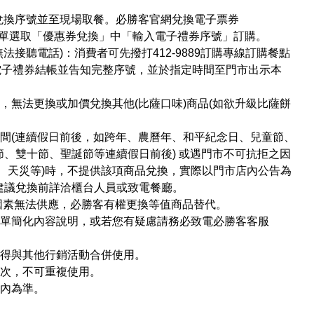
下訂單兌換序號並至現場取餐。必勝客官網兌換電子票券
或於左上角選單選取「優惠券兌換」中「輸入電子禮券序號」訂購。
法接聽電話)：消費者可先撥打412-9889訂購專線訂購餐點
用電子禮券結帳並告知完整序號，並於指定時間至門市出示本
，無法更換或加價兌換其他(比薩口味)商品(如欲升級比薩餅
間(連續假日前後，如跨年、農曆年、和平紀念日、兒童節、
、雙十節、聖誕節等連續假日前後) 或遇門市不可抗拒之因
、天災等)時，不提供該項商品兌換，實際以門市店內公告為
建議兌換前詳洽櫃台人員或致電餐廳。
因素無法供應，必勝客有權更換等值商品替代。
菜單簡化內容說明，或若您有疑慮請務必致電必勝客客服
不得與其他行銷活動合併使用。
一次，不可重複使用。
店內為準。