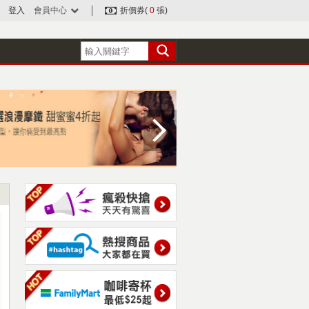
登入
會員中心
折價券(
0
張)