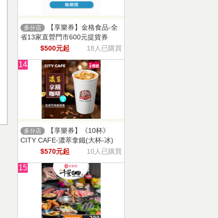
【享樂券】金格食品-全
多分店
省13家直營門市600元提貨券
$500元起
18人已購買
14
【享樂券】《10杯》
多分店
CITY CAFE-濃萃拿鐵(大杯-冰)
$570元起
10人已購買
15