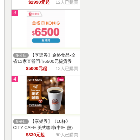
$2990元起
12人已購買
3
【享樂券】金格食品-全
多分店
省13家直營門市6500元提貨券
$5000元起
13人已購買
4
【享樂券】《10杯》
多分店
CITY CAFE-美式咖啡(中杯-熱)
$330元起
90人已購買