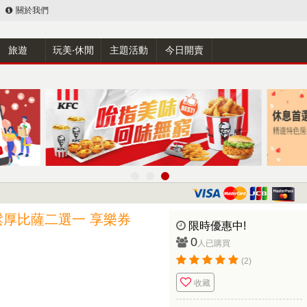
關於我們
旅遊
玩美‧休閒
主題活動
今日開賣
厚比薩二選一 享樂券
限時優惠中!
0
人已購買
(2)
收藏