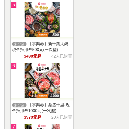
5
【享樂券】新千葉火鍋-
多分店
現金抵用券500元(一次型)
$490元起
42人已購買
6
【享樂券】鼎盛十里-現
多分店
金抵用券1000元(一次型)
$979元起
20人已購買
7