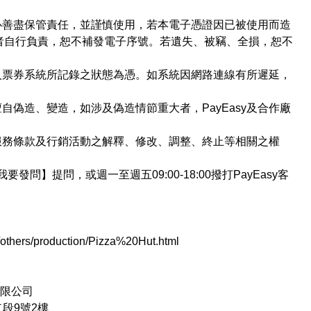
必善盡保管責任，並謹慎使用，若本電子憑證因已被使用而造
者自行負責，恕不補發電子序號。若遺失、被竊、全損，恕不
人票券系統所記錄之狀態為憑。如系統因網路連線有所遲延，
自偽造、變造，如涉及偽造情節重大者，PayEasy及合作廠
所有服務條款及行銷活動之解釋、修改、調整、終止等相關之權
要發問】提問，或週一至週五09:00-18:00撥打PayEasy客
others/production/Pizza%20Hut.html
有限公司
段9號2樓