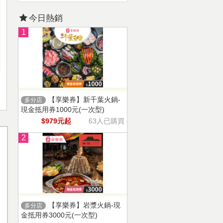
今日熱銷
1
【享樂券】新千葉火鍋-
多分店
現金抵用券1000元(一次型)
$979元起
63人已購買
2
【享樂券】岩漿火鍋-現
多分店
金抵用券3000元(一次型)