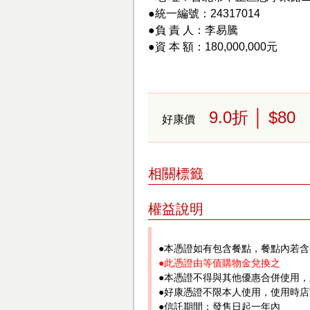
●統一編號：24317014
●負 責 人：李易騰
●資 本 額：180,000,000元
9.0
折
│ $80
好康價
相關標籤
權益說明
●本憑證如有包含餐點，餐點內若
●此憑證由等值購物金兌換之
●本憑證不得與其他優惠合併使用
●好康憑證不限本人使用，使用時
●信託期間：發售日起一年內