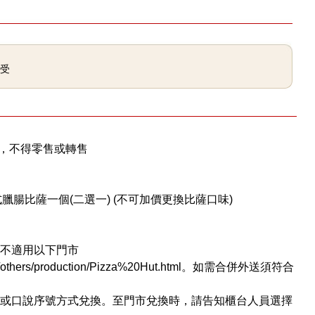
享受
使用，不得零售或轉售
臘腸比薩一個(二選一) (不可加價更換比薩口味)
，不適用以下門市
nt/others/production/Pizza%20Hut.html。如需合併外送須符合
抄或口說序號方式兌換。至門市兌換時，請告知櫃台人員選擇