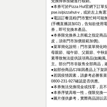
兌換掃券按鍵進行核銷。
●本券可於Pizza Hut官網
pse.is/pizzahut-v，
●電話訂餐流程(門市繁忙時可能無
(手機直播請加02)，告知欲使
券，即可兌換本產品。
●本券限兌換券上所載之指定商品
皮，須依門市加價規範加價)。
●菜單簡化說明：門市菜單簡化時
母親節、端午節、父親節、中秋節
素導致無法提供該項商品(如颱風
主。部分門市非販售全部商品，
●如部份商品/口味因產品上下架
●若因疫情因素，請參考必勝客
0800-231-927確認是否供應。
●本券無法兌換現金或找零，且
●本券序號具唯一性，僅限兌換
●圖片僅供參考，實際商品請以