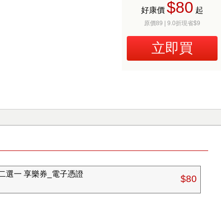
$80
好康價
起
原價89 | 9.0折現省$9
立即買
二選一 享樂券_電子憑證
$80