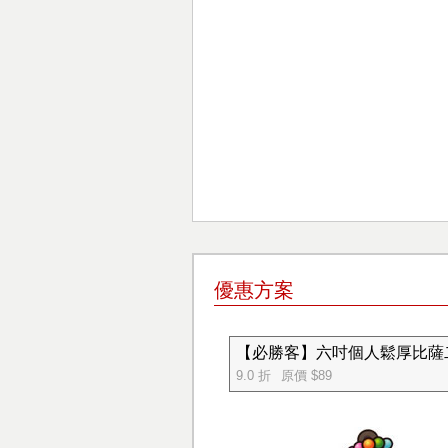
優惠方案
【必勝客】六吋個人鬆厚比薩
9.0 折
原價 $89