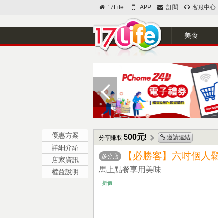
17Life
APP
訂閱
客服中心
美食
優惠方案
500元!
邀請連結
分享賺取
詳細介紹
【必勝客】六吋個人鬆
多分店
店家資訊
馬上點餐享用美味
權益說明
折價