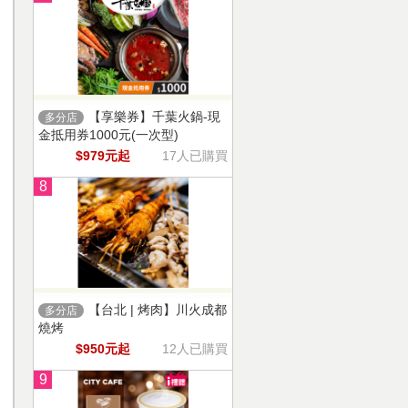
【享樂券】千葉火鍋-現
多分店
金抵用券1000元(一次型)
$979元起
17人已購買
8
【台北 | 烤肉】川火成都
多分店
燒烤
$950元起
12人已購買
9