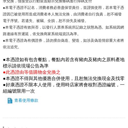
求兌換，僅接受以行動裝置顯示兌換條碼進行掃碼支付
●本電子憑證不記名，消費者務必善盡保管責任，並謹慎使用，若本電子憑
證因已被使用而造成消費者本人無法兌換，由消費者自行負責，恕不補發
電子序號。若遺失、被竊、全損，恕不掛失及補發。
●本電子憑證有效與否，以發行人票券系統所記錄之狀態為憑。如系統因網
路連線有所遲延，依兌換商家系統端資訊為準。
●本電子憑證為有價證券，請勿擅自偽造、變造，如涉及偽造情節重大者將
依法追究。
●本憑證如有包含餐點，餐點內若含有豬肉及豬肉之原料產地
標示請依現場公告為準
●此憑證由等值購物金兌換之
●本憑證不得與其他優惠合併使用，且恕無法兌換現金及找零
●好康憑證不限本人使用，使用時店家將會核對憑證編號，一
組編號限用一次
查看使用條款