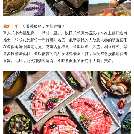
鼎盛十里
《 尊榮服務，奢華鍋物 》
單人式小火鍋品牌 - 「鼎盛十里」。以日式禪風大器風格作為主題打造甫一
推出，即成功於新竹一帶打響知名度，氣勢震撼的大鼓及大器的裝置藝術
在各個角落中隨處可見。充滿古意禪風，並與店名「鼎盛」相互輝映。嚴
選多樣精緻食材，並以優質的肉品及海鮮最為主打，深受都會族群消費者
喜愛。此外，更被部落客喻為「不吃會飲恨的夢幻小火鍋」美名。