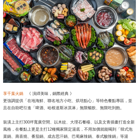
享千葉火鍋
《 演繹美味，鍋際經典 》
更強調提供「在地海鮮、聯名地方小吃、烘培點心」等特色餐點專區，並
且在自助吧引進「啤酒、哈根達斯冰淇淋」無限暢飲、無限吃到飽。
裝潢上主打300坪寬廣空間、以木紋、大理石餐檯、以及文青插畫打造全新
風格，在餐點上更是主打12種獨家限定湯底，不用加價就能喝到「韓式泡
菜鍋、壽喜燒、番茄鍋、成吉思汗鍋、巴蜀麻辣鍋、泰式酸辣鍋」等湯