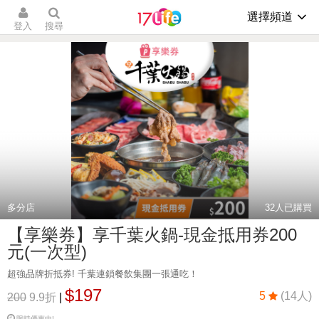
選擇頻道
登入
搜尋
多分店
32
人已購買
【享樂券】享千葉火鍋-現金抵用券200
元(一次型)
超強品牌折抵券! 千葉連鎖餐飲集團一張通吃！
$197
5
(14人)
200
9.9折
|
限時優惠中!