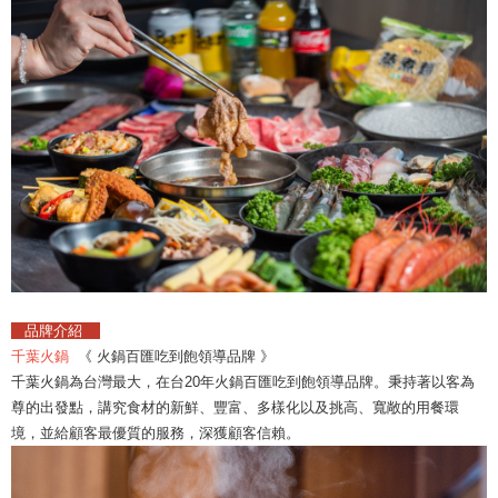
品牌介紹
千葉火鍋
《 火鍋百匯吃到飽領導品牌 》
千葉火鍋為台灣最大，在台20年火鍋百匯吃到飽領導品牌。秉持著以客為
尊的出發點，講究食材的新鮮、豐富、多樣化以及挑高、寬敞的用餐環
境，並給顧客最優質的服務，深獲顧客信賴。