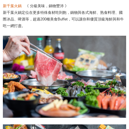
新千葉火鍋
《 分級美味，鍋物豐沛 》
新千葉火鍋定位在更多特殊食材吃到飽，鍋物與各式海鮮、熟食料理、國
際冰品、啤酒等，超過200種美食Buffet，可以讓你和優質頂級海鮮與和牛
吃一網打盡。