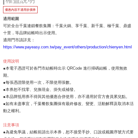
優惠內容不適用折價券
適用範圍
可於全台千葉連鎖餐飲集團：千葉火鍋、享千葉、新千葉、極千葉、鼎盛
十里，等品牌結帳時出示使用。
適用門市請詳見：
https://www.payeasy.com.tw/pay_event/others/production/chienyen.html
使用說明
●本電子憑證可於各門市結帳時出示 QRCode 進行掃碼結帳，使用無效
期。
●每張憑證限使用一次，不限使用張數。
●本券恕不找零、兌換現金、掛失或補發。
●本品牌抵用券不得與其他優惠合併使用，亦不適用於官方會員累兌點。
●如有未盡事宜，千葉餐飲集團保有最終修改、變更、活動解釋及取消本活
動之權利。
注意事項
●為避免爭議，結帳前請出示本券，恕不接受手抄、口說或截圖序號方式要