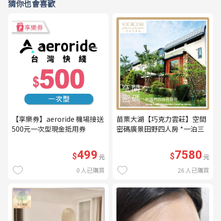
猜你也會喜歡
【享樂券】aeroride 機場接送
苗栗大湖【巧克力雲莊】空間
500元一次型現金抵用券
密碼廣景田野四人房 *一泊三
食* 含早餐+晚餐+下午茶
(MO26)
499
7580
$
$
元
元
0
人已購買
26
人已購買