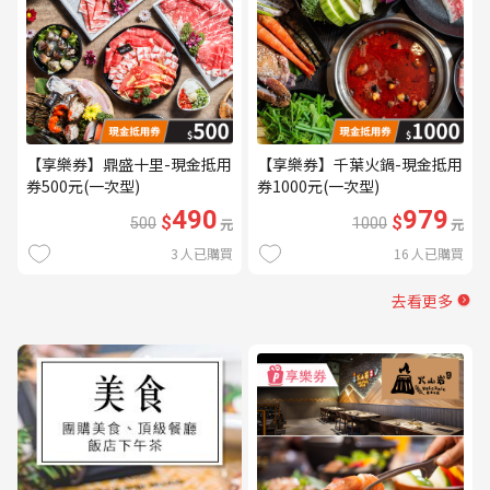
【享樂券】鼎盛十里-現金抵用
【享樂券】千葉火鍋-現金抵用
券500元(一次型)
券1000元(一次型)
490
979
$
$
500
元
1000
元
3
人已購買
16
人已購買
去看更多