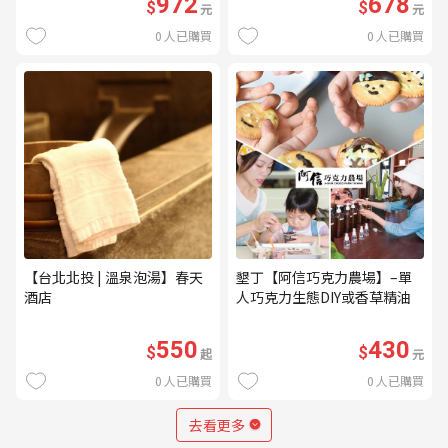
972
678
$
$
元
元
0
人已購買
0
人已購買
【台北北投 | 溫泉泡湯】春天
墾丁【阿信巧克力農場】–單
酒店
人巧克力生態DIY或香草精油
DIY(不分平假日) (MO)
550
430
$
$
起
元
0
人已購買
0
人已購買
去看更多