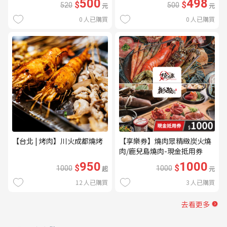
500
498
$
$
520
元
500
元
0
人已購買
0
人已購買
【台北 | 烤肉】川火成都燒烤
【享樂券】燒肉眾精緻炭火燒
肉/鹿兒島燒肉-現金抵用券
1000元(一次型)
950
1000
$
$
1000
起
1000
元
12
人已購買
3
人已購買
去看更多