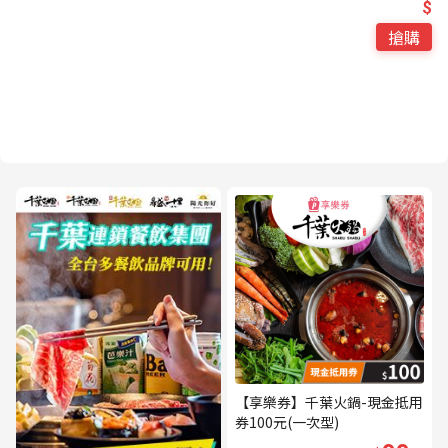
$
搶購
【享樂券】千葉火鍋-現金抵用
券100元(一次型)