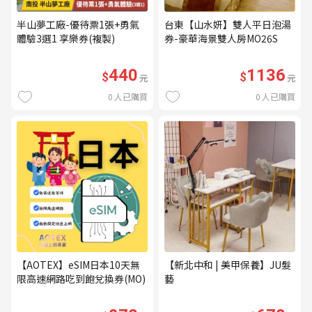
半山夢工廠-優待票1張+勇氣
台東【山水妍】雙人平日泡湯
體驗3選1 享樂券(複製)
券-豪華海景雙人房MO26S
440
1136
$
$
元
元
0
人已購買
0
人已購買
【AOTEX】eSIM日本10天無
【新北中和 | 美甲保養】JU髮
限高速網路吃到飽兌換券(MO)
藝