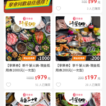
99
$
100
元
3
人已購買
【享樂券】新千葉火鍋-現金抵
【享樂券】享千葉火鍋-現金抵
用券1000元(一次型)
用券200元(一次型)
979
197
$
$
1000
元
200
元
51
人已購買
28
人已購買