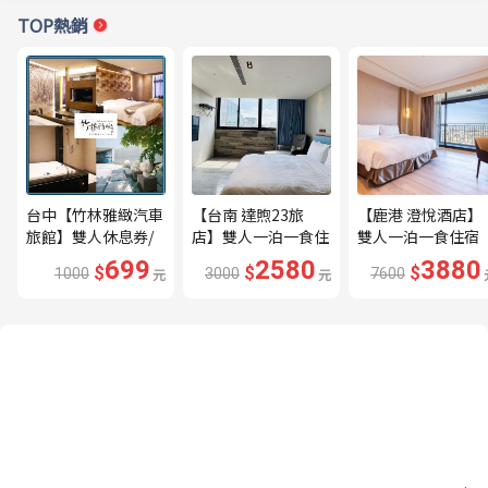
TOP熱銷
台中【竹林雅緻汽車
【台南 達煦23旅
【鹿港 澄悅酒店】
旅館】雙人休息券/
店】雙人一泊一食住
雙人一泊一食住宿
平假日適用MO26
宿券---🔥近海安路
券---🔥平日限量升
699
2580
3880
$
$
$
1000
元
3000
元
7600
商圈🔥
等家庭房、贈兩小