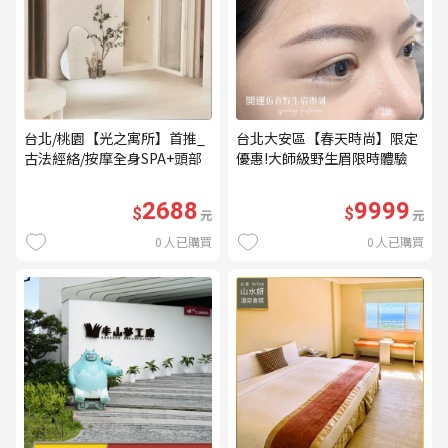
台北/桃園【光之寓所】首推_
台北大安區【春天時尚】限定
古法經絡/按摩全身SPA+頭部
優惠!大師級野生眉限時體驗
舒壓與舒耳共120分鐘贈頌缽
【不指定老師】9999/人 乙堂
共振及餐點(MO)
優惠券（無補色） (MO)
2688
9999
$
$
元
元
0
人已購買
0
人已購買