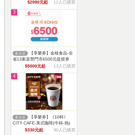
$2990元起
12人已購買
3
【享樂券】金格食品-全
多分店
省13家直營門市6500元提貨券
$5000元起
13人已購買
4
【享樂券】《10杯》
多分店
CITY CAFE-美式咖啡(中杯-熱)
$330元起
90人已購買