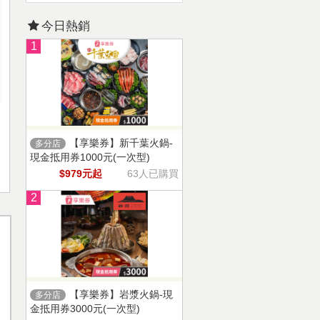
今日熱銷
1
【享樂券】新千葉火鍋-
多分店
現金抵用券1000元(一次型)
$979元起
63人已購買
2
【享樂券】岩漿火鍋-現
多分店
金抵用券3000元(一次型)