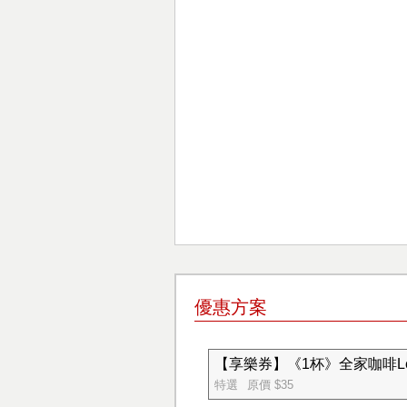
優惠方案
【享樂券】《1杯》全家咖啡Let'
特選
原價 $35