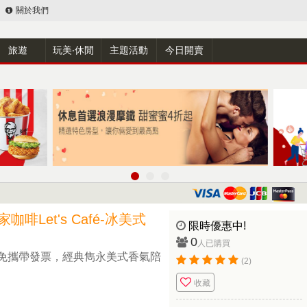
關於我們
旅遊
玩美‧休閒
主題活動
今日開賣
啡Let's Café-冰美式
限時優惠中!
0
人已購買
免攜帶發票，經典雋永美式香氣陪
(2)
收藏