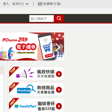
登入
會員中心
折價券(
0
張)