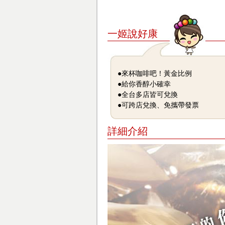
一姬說好康
●來杯咖啡吧！黃金比例
●給你香醇小確幸
●全台多店皆可兌換
●可跨店兌換、免攜帶發票
詳細介紹