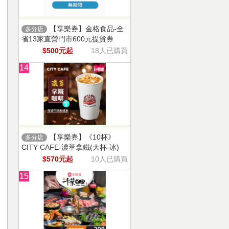
【享樂券】金格食品-全
多分店
省13家直營門市600元提貨券
$500元起
18人已購買
14
【享樂券】《10杯》
多分店
CITY CAFE-濃萃拿鐵(大杯-冰)
$570元起
10人已購買
15