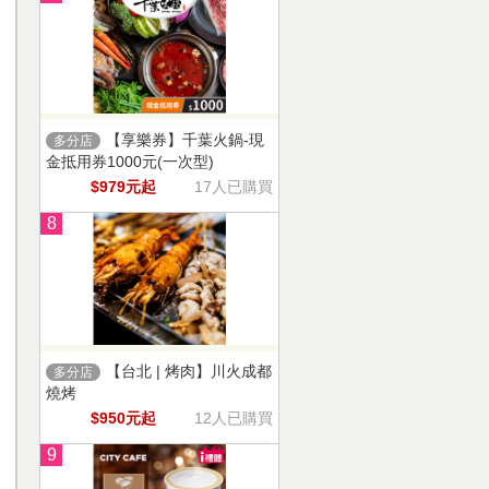
【享樂券】千葉火鍋-現
多分店
金抵用券1000元(一次型)
$979元起
17人已購買
8
【台北 | 烤肉】川火成都
多分店
燒烤
$950元起
12人已購買
9