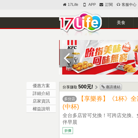
17Life
APP
訂閱
客服中心
美食
優惠方案
500元!
邀請連結
分享賺取
詳細介紹
【享樂券】《1杯》全家咖
多分店
店家資訊
(中杯)
權益說明
全台多店皆可兌換！可跨店兌換、
伴早晨
折價