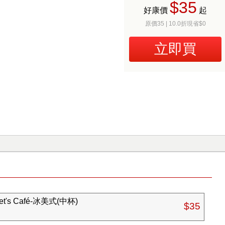
$35
好康價
起
原價35 | 10.0折現省$0
立即買
s Café-冰美式(中杯)
$35