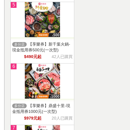
5
【享樂券】新千葉火鍋-
多分店
現金抵用券500元(一次型)
$490元起
42人已購買
6
【享樂券】鼎盛十里-現
多分店
金抵用券1000元(一次型)
$979元起
20人已購買
7