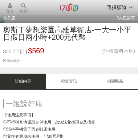
選擇頻道
登入
搜尋
多分店
0
人已購買
奧斯丁夢想樂園高雄草衙店-一大一小平
日假日兩小時+200元代幣
$569
(評價資料不足)
800
7.1折
|
限時優惠中!
詳細內容
權益資訊
相關商品
一姬說好康
【使用注意事項】
◎不得與其他優惠合併使用，恕無法兌換現金及找零
◎請持手機電子票券到店使用
◎兌換券逾期未使用，可辦理退費