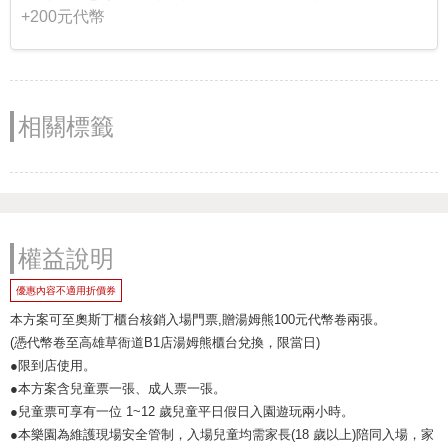
+200元代幣
相關標籤
權益說明
優惠內容不適用折價券
本方案可至奧斯丁櫃台核銷入場門票,贈湯姆熊100元代幣卷兩張。
(憑代幣卷至高雄草衙道B1店湯姆熊櫃台兌換，限當日)
●限到店使用。
●本方案含兒童票一張、成人票一張。
●兒童票可享有一位 1~12 歲兒童平日假日入園遊玩兩小時。
●本樂園為維護現場安全管制，入場兒童均需家長(18 歲以上)陪同入場，家