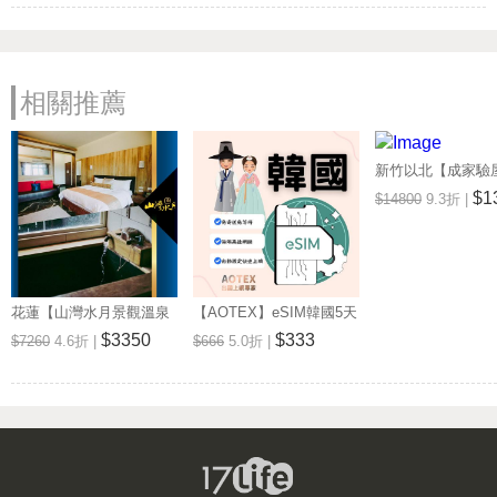
相關推薦
新竹以北【成家驗屋
25坪 (三房格局)
$1
$14800
9.3折 |
券 (MO)
花蓮【山灣水月景觀溫泉
【AOTEX】eSIM韓國5天
會館】景觀雙人房一泊一
無限高速網路吃到飽兌換
$3350
$333
$7260
4.6折 |
$666
5.0折 |
食住宿券(MO)
券(MO)