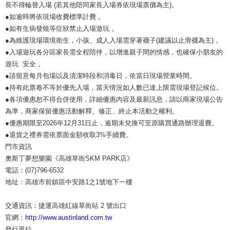
長不得輪替入場 (若其他陪同家長入場券依現場票價為主)。
●如逾時將依現場收費標準計費 。
●如有生病發燒等症狀禁止入場遊玩 。
●為維護現場環境衛生，小孩、成人入場需穿著襪子(建議以止滑襪為主) 。
●入場遊玩各分區家長需全程陪伴，以增進親子間的情感，也確保小朋友的
遊玩 安全 。
●請留意每月包場以及清潔時段和消毒日，依當日現場營業時間。
●持有此票卷不等於優先入場，當天情況如人數已達上限需現場登記候位。
●各項優惠恕不得合併使用，詳細優惠內容及最新訊息，請以商家現場公告
為準，商家保留優惠活動解釋、修正、終止本活動之權利。
●優惠期限至2026年12月31日止，逾期未兌換可至原購買通路辦理退費。
●退貨之禮券需依票面金額收取3%手續費。
門市資訊
奧斯丁夢想樂園《高雄草衙SKM PARK店》
電話：(07)796-6532
地址：高雄市前鎮區中安路1之1號地下一樓
交通資訊：捷運高雄紅線草衙站 2 號出口
官網：
http://www.austinland.com.tw
發行單位