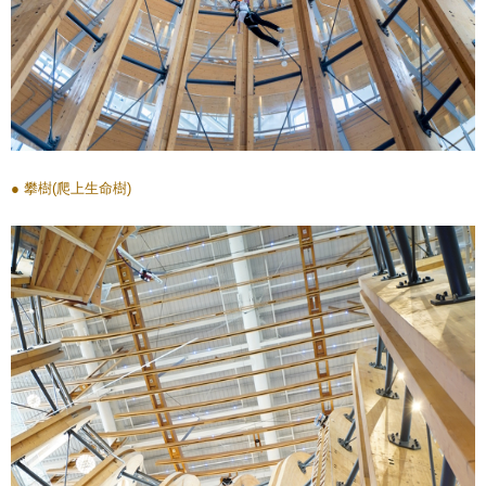
● 攀樹(爬上生命樹)