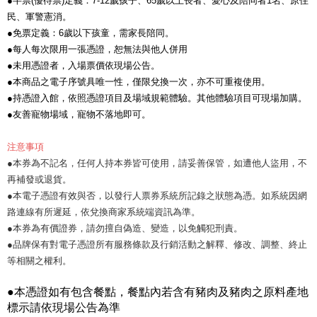
●半票(優待票)定義：7-12歲孩子、65歲以上長者、愛心及陪同者1名、原住
民、軍警憲消。
●免票定義：6歲以下孩童，需家長陪同。
●每人每次限用一張憑證，恕無法與他人併用
●未用憑證者，入場票價依現場公告。
●本商品之電子序號具唯一性，僅限兌換一次，亦不可重複使用。
●持憑證入館，依照憑證項目及場域規範體驗。其他體驗項目可現場加購。
●友善寵物場域，寵物不落地即可。
注意事項
●本券為不記名，任何人持本券皆可使用，請妥善保管，如遭他人盜用，不
再補發或退貨。
●本電子憑證有效與否，以發行人票券系統所記錄之狀態為憑。如系統因網
路連線有所遲延，依兌換商家系統端資訊為準。
●本券為有價證券，請勿擅自偽造、變造，以免觸犯刑責。
●品牌保有對電子憑證所有服務條款及行銷活動之解釋、修改、調整、終止
等相關之權利。
●本憑證如有包含餐點，餐點內若含有豬肉及豬肉之原料產地
標示請依現場公告為準