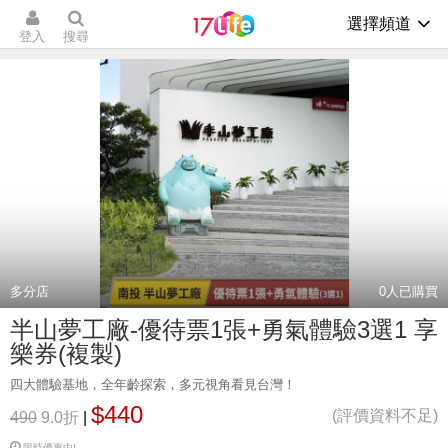
選擇頻道
登入
搜尋
多分店
0
人已購買
半山夢工廠-優待票1張+勇氣體驗3選1 享
樂券(複製)
四大體驗基地，全年齡探索，多元視角看見台灣！
$440
(評價資料不足)
490
9.0折
|
限時優惠中!