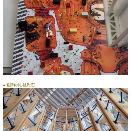
● 垂降(樹心跳到底)