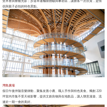
受木香與療癒光影；步道串連極限體驗與攀岩區，讓旅客一次欣賞，是情
侶與親子必拍的特色景點。
灣島廣場
假日午後伴隨音樂律動，聚集友善小農、職人手作與特色美食。獨創 220
坪室內市集不受天候影響，提供文創良物與在地飲品，讓人愜意漫遊、流
連於一期一會的美好。