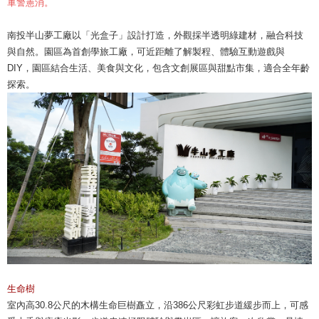
軍警憲消。
南投半山夢工廠以「光盒子」設計打造，外觀採半透明綠建材，融合科技
與自然。園區為首創學旅工廠，可近距離了解製程、體驗互動遊戲與
DIY，園區結合生活、美食與文化，包含文創展區與甜點市集，適合全年齡
探索。
生命樹
室內高30.8公尺的木構生命巨樹矗立，沿386公尺彩虹步道緩步而上，可感