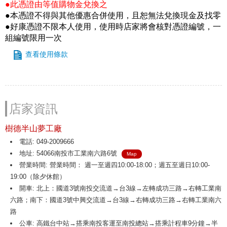
●此憑證由等值購物金兌換之
●本憑證不得與其他優惠合併使用，且恕無法兌換現金及找零
●好康憑證不限本人使用，使用時店家將會核對憑證編號，一
組編號限用一次
查看使用條款
店家資訊
樹德半山夢工廠
電話: 049-2009666
地址: 54066南投市工業南六路6號
Map
營業時間: 營業時間： 週一至週四10:00-18:00；週五至週日10:00-
19:00（除夕休館）
開車: 北上：國道3號南投交流道→台3線→左轉成功三路→右轉工業南
六路；南下：國道3號中興交流道→台3線→右轉成功三路→右轉工業南六
路
公車: 高鐵台中站→搭乘南投客運至南投總站→搭乘計程車9分鐘→半