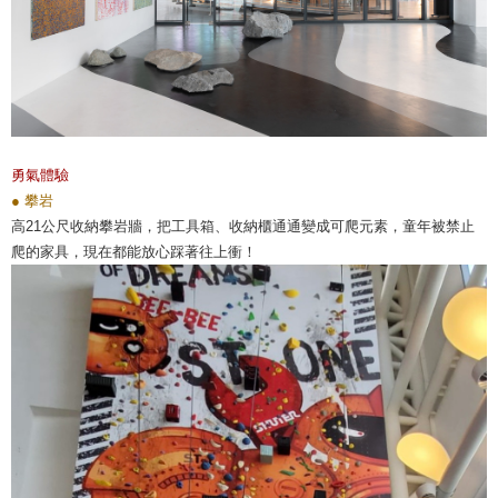
勇氣體驗
● 攀岩
高21公尺收納攀岩牆，把工具箱、收納櫃通通變成可爬元素，童年被禁止
爬的家具，現在都能放心踩著往上衝！