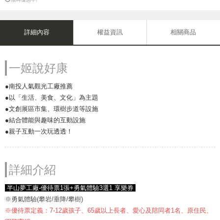
詳細內容
權益資訊
相關商品
一姬說好康
●南投人氣觀光工廠推薦
●以「生活、美食、文化」為主題
●文創展區市集、環樹步道等設施
●結合體能與趣味的互動設施
●親子互動一次玩透透！
詳細介紹
半山夢工廠-優待票1張+勇氣體驗3選1 享樂券
※勇氣體驗(攀岩/垂降/攀樹)
※優待票定義：7-12歲孩子、65歲以上長者、愛心及陪同者1名、原住民、