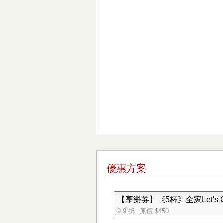
優惠方案
【享樂券】《5杯》全家Let's 
9.9 折
原價 $450