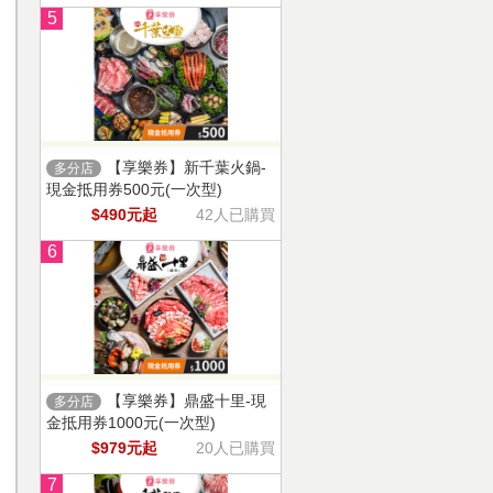
5
【享樂券】新千葉火鍋-
多分店
現金抵用券500元(一次型)
$490元起
42人已購買
6
【享樂券】鼎盛十里-現
多分店
金抵用券1000元(一次型)
$979元起
20人已購買
7