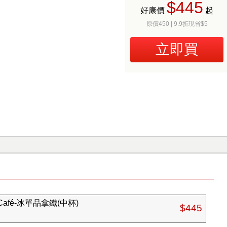
$445
好康價
起
原價450 | 9.9折現省$5
立即買
Café-冰單品拿鐵(中杯)
$445