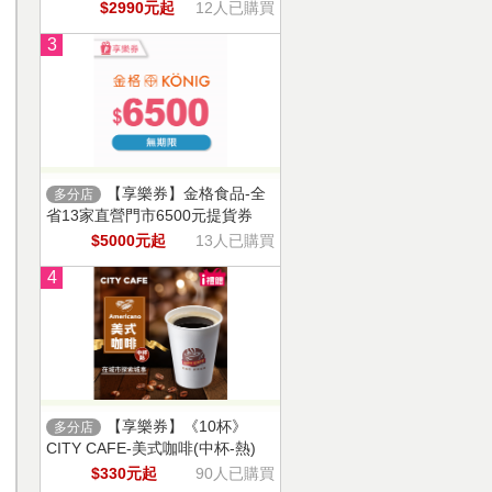
$2990元起
12人已購買
3
【享樂券】金格食品-全
多分店
省13家直營門市6500元提貨券
$5000元起
13人已購買
4
【享樂券】《10杯》
多分店
CITY CAFE-美式咖啡(中杯-熱)
$330元起
90人已購買