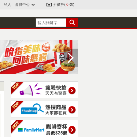
登入
會員中心
折價券(
0
張)