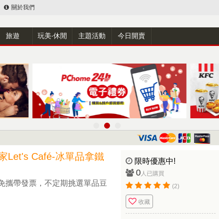
關於我們
旅遊
玩美‧休閒
主題活動
今日開賣
et's Café-冰單品拿鐵
限時優惠中!
0
人已購買
免攜帶發票，不定期挑選單品豆
(2)
收藏