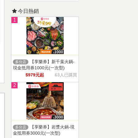
今日熱銷
1
【享樂券】新千葉火鍋-
多分店
現金抵用券1000元(一次型)
$979元起
63人已購買
2
【享樂券】岩漿火鍋-現
多分店
金抵用券3000元(一次型)