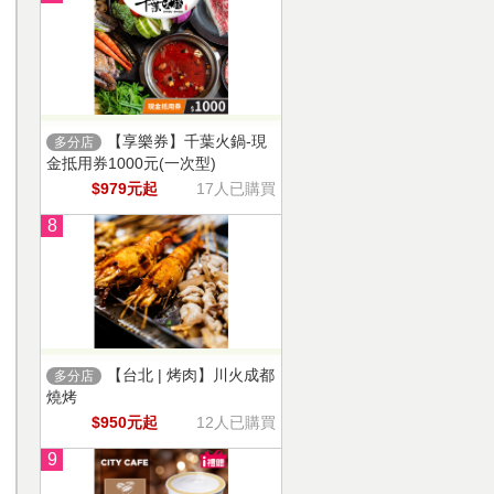
【享樂券】千葉火鍋-現
多分店
金抵用券1000元(一次型)
$979元起
17人已購買
8
【台北 | 烤肉】川火成都
多分店
燒烤
$950元起
12人已購買
9