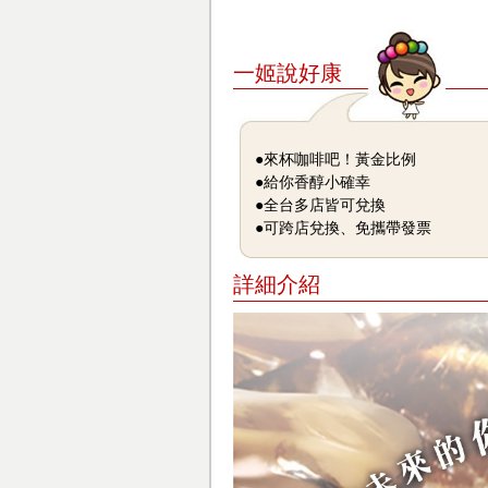
一姬說好康
●來杯咖啡吧！黃金比例
●給你香醇小確幸
●全台多店皆可兌換
●可跨店兌換、免攜帶發票
詳細介紹