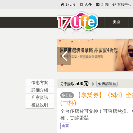
17Life
APP
訂閱
客服中心
美食
優惠方案
500元!
邀請連結
分享賺取
詳細介紹
【享樂券】《5杯》全家L
多分店
店家資訊
(中杯)
權益說明
全台多店皆可兌換！可跨店兌換、
種，甘醇驚豔
套票