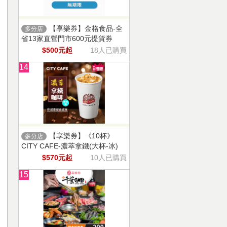
【享樂券】金格食品-全
多分店
省13家直營門市600元提貨券
$500元起
18人已購買
14
【享樂券】《10杯》
多分店
CITY CAFE-濃萃拿鐵(大杯-冰)
$570元起
10人已購買
15