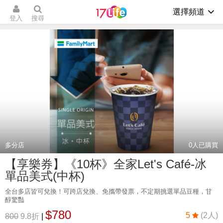
選擇頻道
登入
搜尋
多分店
0
人已購買
【享樂券】《10杯》全家Let's Café-冰
單品美式(中杯)
全台多店皆可兌換！可跨店兌換、免攜帶發票，不定期挑選單品豆種，甘
醇驚豔
$780
5
(2人)
800
9.8折
|