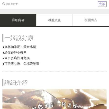
套票
限時優惠中!
詳細內容
權益資訊
相關商品
一姬說好康
●來杯咖啡吧！黃金比例
●給你香醇小確幸
●全台多店皆可兌換
●可跨店兌換、免攜帶發票
詳細介紹