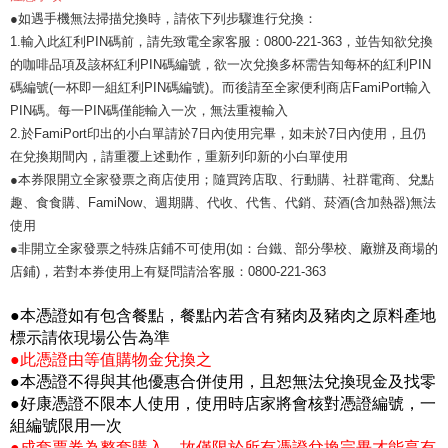
●如遇手機無法掃描兌換時，請依下列步驟進行兌換：
1.輸入此紅利PIN碼前，請先致電全家客服：0800-221-363，並告知欲兌換
的咖啡品項及該杯紅利PIN碼編號，欲一次兌換多杯需告知每杯的紅利PIN
碼編號(一杯即一組紅利PIN碼編號)。而後請至全家便利商店FamiPort輸入
PIN碼。每一PIN碼僅能輸入一次，無法重複輸入
2.於FamiPort印出的小白單請於7日內使用完畢，如未於7日內使用，且仍
在兌換期間內，請重覆上述動作，重新列印新的小白單使用
●本券限開立全家發票之商店使用；隨買跨店取、行動購、社群電商、兌點
趣、食食購、FamiNow、週期購、代收、代售、代銷、菸酒(含加熱器)無法
使用
●非開立全家發票之特殊店鋪不可使用(如：台鐵、部分學校、廠辦及商場的
店鋪)，若對本券使用上有疑問請洽客服：0800-221-363
●本憑證如有包含餐點，餐點內若含有豬肉及豬肉之原料產地
標示請依現場公告為準
●此憑證由等值購物金兌換之
●本憑證不得與其他優惠合併使用，且恕無法兌換現金及找零
●好康憑證不限本人使用，使用時店家將會核對憑證編號，一
組編號限用一次
●成套票券為整套購入，故僅限於所有憑證兌換完畢才能享有