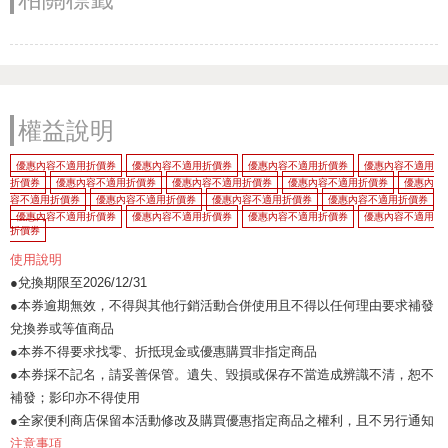
權益說明
優惠內容不適用折價券
優惠內容不適用折價券
優惠內容不適用折價券
優惠內容不適用
折價券
優惠內容不適用折價券
優惠內容不適用折價券
優惠內容不適用折價券
優惠內
容不適用折價券
優惠內容不適用折價券
優惠內容不適用折價券
優惠內容不適用折價券
優惠內容不適用折價券
優惠內容不適用折價券
優惠內容不適用折價券
優惠內容不適用
折價券
使用說明
●兌換期限至2026/12/31
●本券逾期無效，不得與其他行銷活動合併使用且不得以任何理由要求補發
兌換券或等值商品
●本券不得要求找零、折抵現金或優惠購買非指定商品
●本券採不記名，請妥善保管。遺失、毀損或保存不當造成辨識不清，恕不
補發；影印亦不得使用
●全家便利商店保留本活動修改及購買優惠指定商品之權利，且不另行通知
注意事項