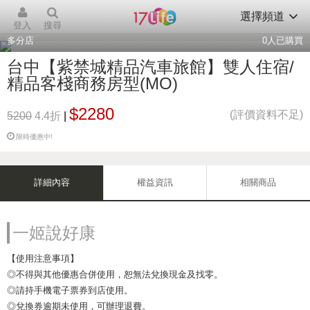
選擇頻道
登入
搜尋
多分店
0
人已購買
台中【紫禁城精品汽車旅館】雙人住宿/
精品客棧商務房型(MO)
$2280
(評價資料不足)
5200
4.4折
|
限時優惠中!
詳細內容
權益資訊
相關商品
一姬說好康
【使用注意事項】
◎不得與其他優惠合併使用，恕無法兌換現金及找零。
◎請持手機電子票券到店使用。
◎兌換券逾期未使用，可辦理退費。