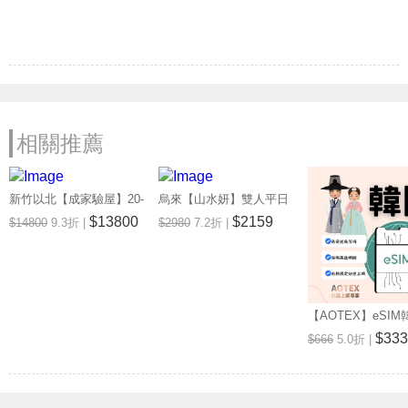
相關推薦
新竹以北【成家驗屋】20-
烏來【山水妍】雙人平日
25坪 (三房格局)超值驗屋
泡湯加精緻套餐-觀景湯房
$13800
$2159
$14800
9.3折 |
$2980
7.2折 |
券 (MO)
MO26S
【AOTEX】eSIM
無限高速網路吃到
$333
$666
5.0折 |
券(MO)