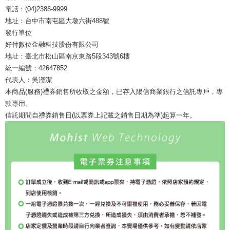
電話：(04)2386-9999
地址：台中市南屯區大墩六街488號
發行單位
好付數位金融科技股份有限公司
地址：臺北市松山區南京東路5段343號6樓
統一編號：42647852
代表人：吳瀅潔
本商品(服務)禮券銷售所收取之金額，已存入陽信商業銀行之信託專戶，專
款專用。
信託期間自禮券銷售日(以票券上記載之銷售日期為準)起算一年。