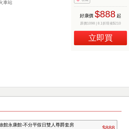
火車站
$888
好康價
起
原價1098 | 8.1折現省$210
立即買
旅館永康館-不分平假日雙人尊爵套房
$888