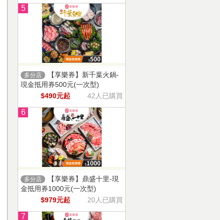
5
【享樂券】新千葉火鍋-
多分店
現金抵用券500元(一次型)
$490元起
42人已購買
6
【享樂券】鼎盛十里-現
多分店
金抵用券1000元(一次型)
$979元起
20人已購買
7