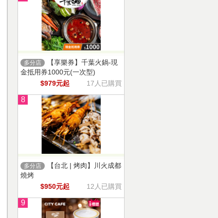
【享樂券】千葉火鍋-現
多分店
金抵用券1000元(一次型)
$979元起
17人已購買
8
【台北 | 烤肉】川火成都
多分店
燒烤
$950元起
12人已購買
9