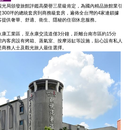
觀光局頒發旅館評鑑高榮譽三星級肯定，為國內精品旅館業引
300坪的總統套房到商務級套房，遍佈全台灣的4家連鎖據
客提供奢華、舒適、衛生、隱秘的住宿休息服務。
康工業區，至永康交流道僅3分鐘，距離台南市區約15分
館內客房設有烤箱、蒸氣室、按摩浴缸等設施，貼心設有私人
是商務人士及觀光旅人最佳選擇。