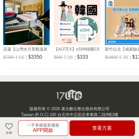
花蓮【山灣水月景觀溫泉
【AOTEX】eSIM韓國5天
新竹以北【成家驗屋
會館】景觀雙人房一泊一
無限高速網路吃到飽兌換
25坪 (三房格局)
$3350
$333
$1
$7260
4.6折 |
$666
5.0折 |
$14800
9.3折 |
食住宿券(MO)
券(MO)
券 (MO)
版權所有 ©
2026 康太數位整合股份有限公司
Taiwan (R.O.C) 100 台北市中正區忠孝東路二段9號2樓
一手掌握最新優惠
客服中心
查看方案
APP開啟
收藏