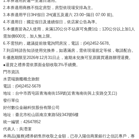
1.本券適用於週一至週日適用。
2.本券適用商務不指定房型，房型依現場安排為主。
3.本券適用平日3H/假日 2H(週五及週六 23:00~隔日 07:00 前)。
4.不適用日：國定假日及連續假日，依店家公告為準。
5.本優惠皆為2人使用，未滿120公分不佔床可免費1位；120公分以上加1人
需加價600元，加人無上限。
6.不需預約，建議提前致電詢問房況，電話：(04)2452-5678。
7.到店時請告知須使用兌換券，如遇滿房，需依現場規定等候，敬請配合。
8.優惠期限至2026年12月31日止，逾期未兌換可至原購買通路辦理退費。
●退貨之禮券需依票面金額收取3%手續費。
門市資訊
水雲端旗艦概念旅館
電話：(04)2452-5678
地址：台中市西屯區青海南街159號(近青海南街與上安路交叉口)
發行單位
好付數位金融科技股份有限公司
地址：臺北市松山區南京東路5段343號6樓
統一編號：42647852
代表人：吳瀅潔
本商品(服務)禮券銷售所收取之金額，已存入陽信商業銀行之信託專戶，專