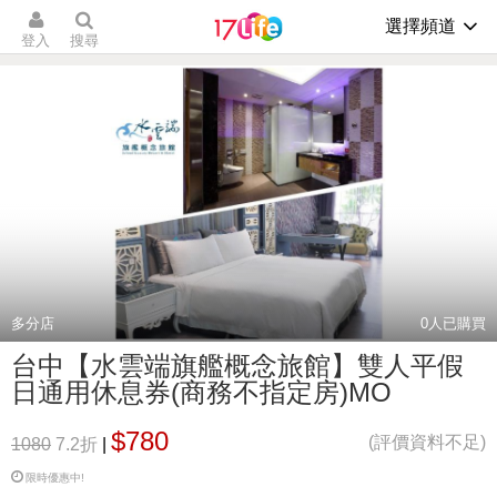
選擇頻道
登入
搜尋
多分店
0
人已購買
台中【水雲端旗艦概念旅館】雙人平假
日通用休息券(商務不指定房)MO
$780
(評價資料不足)
1080
7.2折
|
限時優惠中!