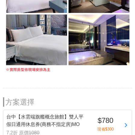
方案選擇
台中【水雲端旗艦概念旅館】雙人平
$780
假日通用休息券(商務不指定房)MO
現省$300
7.2折
原價
1080