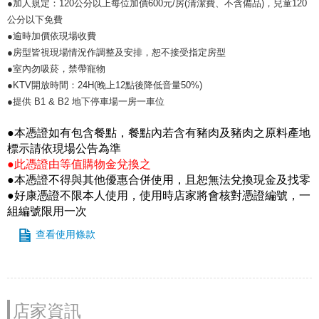
●加人規定：120公分以上每位加價600元/房(清潔費、不含備品)，兒童120
公分以下免費
●逾時加價依現場收費
●房型皆視現場情況作調整及安排，恕不接受指定房型
●室內勿吸菸，禁帶寵物
●KTV開放時間：24H(晚上12點後降低音量50%)
●提供 B1 & B2 地下停車場一房一車位
●本憑證如有包含餐點，餐點內若含有豬肉及豬肉之原料產地
標示請依現場公告為準
●此憑證由等值購物金兌換之
●本憑證不得與其他優惠合併使用，且恕無法兌換現金及找零
●好康憑證不限本人使用，使用時店家將會核對憑證編號，一
組編號限用一次
查看使用條款
店家資訊