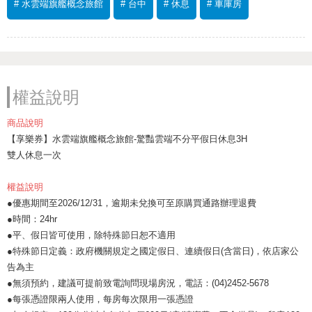
# 水雲端旗艦概念旅館
# 台中
# 休息
# 車庫房
權益說明
商品說明
【享樂券】水雲端旗艦概念旅館-驚豔雲端不分平假日休息3H
雙人休息一次
權益說明
●優惠期間至2026/12/31，逾期未兌換可至原購買通路辦理退費
●時間：24hr
●平、假日皆可使用，除特殊節日恕不適用
●特殊節日定義：政府機關規定之國定假日、連續假日(含當日)，依店家公
告為主
●無須預約，建議可提前致電詢問現場房況，電話：(04)2452-5678
●每張憑證限兩人使用，每房每次限用一張憑證