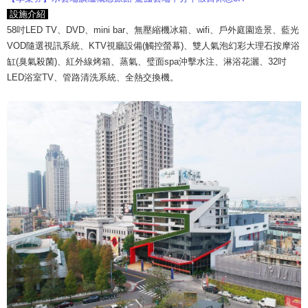
設施介紹
58吋LED TV、DVD、mini bar、無壓縮機冰箱、wifi、戶外庭園造景、藍光
VOD隨選視訊系統、KTV視廳設備(觸控螢幕)、雙人氣泡幻彩大理石按摩浴
缸(臭氣殺菌)、紅外線烤箱、蒸氣、璧面spa沖擊水注、淋浴花灑、32吋
LED浴室TV、管路清洗系統、全熱交換機。