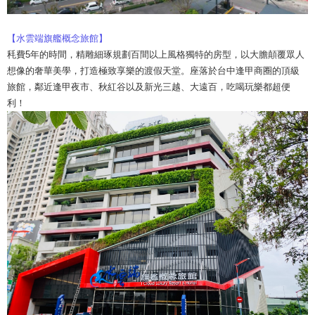
【水雲端旗艦概念旅館】
秏費5年的時間，精雕細琢規劃百間以上風格獨特的房型，以大膽顛覆眾人
想像的奢華美學，打造極致享樂的渡假天堂。座落於台中逢甲商圈的頂級
旅館，鄰近逢甲夜市、秋紅谷以及新光三越、大遠百，吃喝玩樂都超便
利！