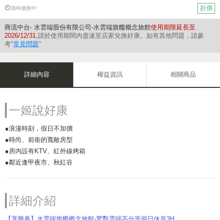
折價
限時優惠中!
商流中台- 水雲端股份有限公司-水雲端旗艦概念旅館
使用期限延長至
2026/12/31
,請於使用期間內盡速至店家兌換好康。如有其他問題，請參
考"
常見問題
"
詳細內容
權益資訊
相關商品
一姬說好康
●浪漫時刻，假日不加價
●時尚、前衛的寬敞房型
●房內設有KTV、紅外線烤箱
●鄰近逢甲夜市、秋紅谷
詳細介紹
【享樂券】水雲端旗艦概念旅館-驚豔雲端不分平假日休息3H