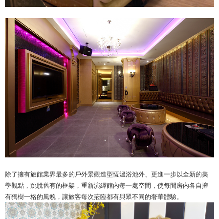
除了擁有旅館業界最多的戶外景觀造型恆溫浴池外、更進一步以全新的美
學觀點，跳脫舊有的框架，重新演繹館內每一處空間，使每間房內各自擁
有獨樹一格的風貌，讓旅客每次蒞臨都有與眾不同的奢華體驗。