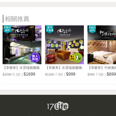
相關推薦
【享樂券】水雲端旗艦概
【享樂券】水雲端旗艦概
【享樂券】竹林雅
念旅館-探索雲端平假日休
念旅館-時尚雲端，不分平
汽車旅館-不分平
$1699
$999
$699
$2080
8.2折 |
$1280
7.8折 |
$880
7.9折 |
息券(車庫房型)
假日休息3H(車庫房型)
專案