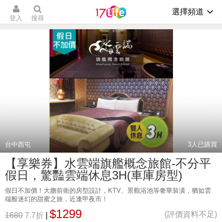
選擇頻道
登入
搜尋
台中西屯
3
人已購買
【享樂券】水雲端旗艦概念旅館-不分平
假日，驚豔雲端休息3H(車庫房型)
假日不加價！大膽前衛的房型設計，KTV、景觀浴池等奢華裝潢，猶如雲
端般迷幻的甜蜜之旅，近逢甲夜市！
$1299
(評價資料不足)
1680
7.7折
|