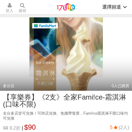
選擇頻道
登入
搜尋
多分店
0
人已購買
【享樂券】《2支》全家Fami!ce-霜淇淋
(口味不限)
全台多店皆可兌換！可跨店兌換、免攜帶發票，Fami!ce霜淇淋不限口味均
可兌換
$90
5
(2人)
98
9.2折
|