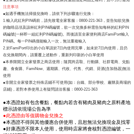
注意事項
●如遇手機無法掃描兌換時，請依下列步驟進行兌換：
1.輸入此紅利PIN碼前，請先致電全家客服：0800-221-363，並告知欲兌換
的咖啡品項及該杯紅利PIN碼編號，欲一次兌換多杯需告知每杯的紅利PIN
碼編號(一杯即一組紅利PIN碼編號)。而後請至全家便利商店FamiPort輸入
PIN碼。每一PIN碼僅能輸入一次，無法重複輸入
2.於FamiPort印出的小白單請於7日內使用完畢，如未於7日內使用，且仍
在兌換期間內，請重覆上述動作，重新列印新的小白單使用
●本券限開立全家發票之商店使用；隨買跨店取、行動購、社群電商、兌點
趣、食食購、FamiNow、週期購、代收、代售、代銷、菸酒(含加熱器)無法
使用
●非開立全家發票之特殊店鋪不可使用(如：台鐵、部分學校、廠辦及商場的
店鋪)，若對本券使用上有疑問請洽客服：0800-221-363
●本憑證如有包含餐點，餐點內若含有豬肉及豬肉之原料產地
標示請依現場公告為準
●此憑證由等值購物金兌換之
●本憑證不得與其他優惠合併使用，且恕無法兌換現金及找零
●好康憑證不限本人使用，使用時店家將會核對憑證編號，一