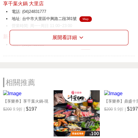
享千葉火鍋 大里店
電話: (04)24831777
地址: 台中市大里區中興路二段381號
Map
營業時間: 周一~周日 11:00~23:00
新千葉火鍋 介壽店
展開看詳細
電話: (03)3752666
地址: 桃園市八德區介壽路二段136號
Map
營業時間: 周一~周日 11:00~23:00
新千葉火鍋 斗六店
電話: (05)5344696
相關推薦
地址: 雲林縣斗六市民生南路182號
Map
營業時間: 周一~周日 11:00~23:00
【享樂券】享千葉火鍋-現
【享樂券】鼎盛十
新千葉火鍋 西門店
金抵用券200元(一次型)
抵用券200元(一次型
$197
$197
$200
9.9折 |
$200
9.9折 |
電話: (02)23317288
地址: 台北市萬華區峨眉街52號7F
Map
營業時間: 週一至週日: 11:00~23:00
千葉火鍋 台東尊爵館