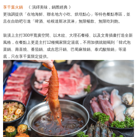
享千葉火鍋
《 演繹美味，鍋際經典 》
更強調提供「在地海鮮、聯名地方小吃、烘培點心」等特色餐點專區，並
且在自助吧引進「啤酒、哈根達斯冰淇淋」無限暢飲、無限吃到飽。
裝潢上主打300坪寬廣空間、以木紋、大理石餐檯、以及文青插畫打造全新
風格，在餐點上更是主打12種獨家限定湯底，不用加價就能喝到「韓式泡
菜鍋、壽喜燒、番茄鍋、成吉思汗鍋、巴蜀麻辣鍋、泰式酸辣鍋」等湯
底，只在享千葉限定提供。