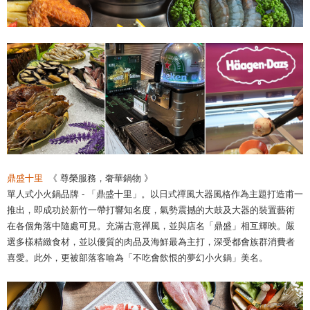
鼎盛十里
《 尊榮服務，奢華鍋物 》
單人式小火鍋品牌 - 「鼎盛十里」。以日式禪風大器風格作為主題打造甫一
推出，即成功於新竹一帶打響知名度，氣勢震撼的大鼓及大器的裝置藝術
在各個角落中隨處可見。充滿古意禪風，並與店名「鼎盛」相互輝映。嚴
選多樣精緻食材，並以優質的肉品及海鮮最為主打，深受都會族群消費者
喜愛。此外，更被部落客喻為「不吃會飲恨的夢幻小火鍋」美名。