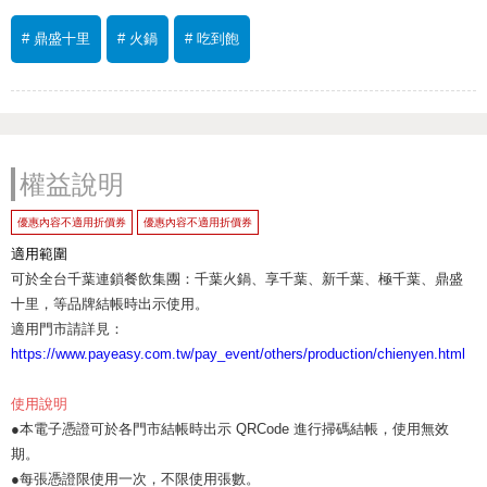
# 鼎盛十里
# 火鍋
# 吃到飽
權益說明
優惠內容不適用折價券
優惠內容不適用折價券
適用範圍
可於全台千葉連鎖餐飲集團：千葉火鍋、享千葉、新千葉、極千葉、鼎盛
十里，等品牌結帳時出示使用。
適用門市請詳見：
https://www.payeasy.com.tw/pay_event/others/production/chienyen.html
使用說明
●本電子憑證可於各門市結帳時出示 QRCode 進行掃碼結帳，使用無效
期。
●每張憑證限使用一次，不限使用張數。