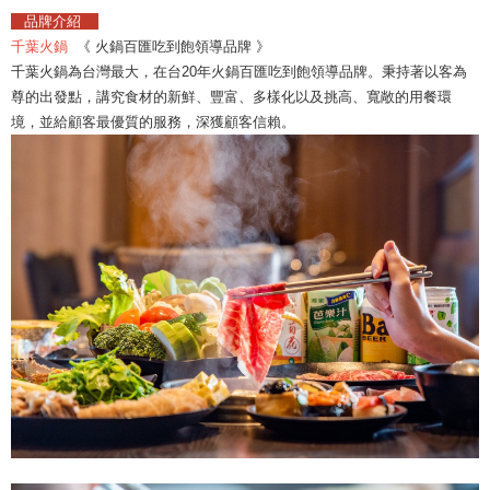
品牌介紹
千葉火鍋
《 火鍋百匯吃到飽領導品牌 》
千葉火鍋為台灣最大，在台20年火鍋百匯吃到飽領導品牌。秉持著以客為
尊的出發點，講究食材的新鮮、豐富、多樣化以及挑高、寬敞的用餐環
境，並給顧客最優質的服務，深獲顧客信賴。