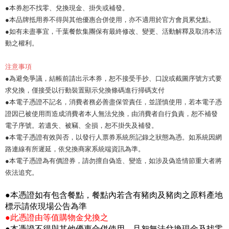
●本券恕不找零、兌換現金、掛失或補發。
●本品牌抵用券不得與其他優惠合併使用，亦不適用於官方會員累兌點。
●如有未盡事宜，千葉餐飲集團保有最終修改、變更、活動解釋及取消本活
動之權利。
注意事項
●為避免爭議，結帳前請出示本券，恕不接受手抄、口說或截圖序號方式要
求兌換，僅接受以行動裝置顯示兌換條碼進行掃碼支付
●本電子憑證不記名，消費者務必善盡保管責任，並謹慎使用，若本電子憑
證因已被使用而造成消費者本人無法兌換，由消費者自行負責，恕不補發
電子序號。若遺失、被竊、全損，恕不掛失及補發。
●本電子憑證有效與否，以發行人票券系統所記錄之狀態為憑。如系統因網
路連線有所遲延，依兌換商家系統端資訊為準。
●本電子憑證為有價證券，請勿擅自偽造、變造，如涉及偽造情節重大者將
依法追究。
●本憑證如有包含餐點，餐點內若含有豬肉及豬肉之原料產地
標示請依現場公告為準
●此憑證由等值購物金兌換之
●本憑證不得與其他優惠合併使用，且恕無法兌換現金及找零