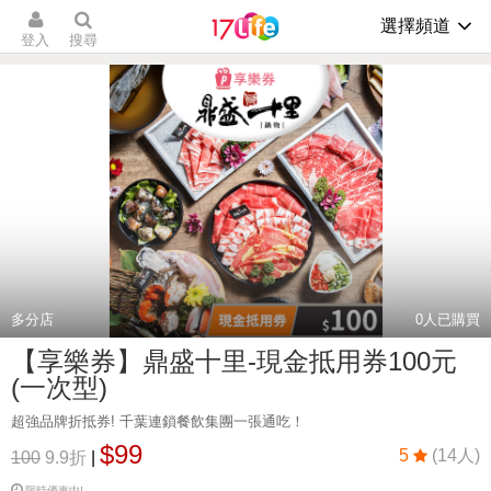
選擇頻道
登入
搜尋
多分店
0
人已購買
【享樂券】鼎盛十里-現金抵用券100元
(一次型)
超強品牌折抵券! 千葉連鎖餐飲集團一張通吃！
$99
5
(14人)
100
9.9折
|
限時優惠中!