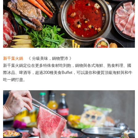
新千葉火鍋
《 分級美味，鍋物豐沛 》
新千葉火鍋定位在更多特殊食材吃到飽，鍋物與各式海鮮、熟食料理、國
際冰品、啤酒等，超過200種美食Buffet，可以讓你和優質頂級海鮮與和牛
吃一網打盡。