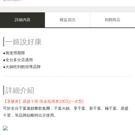
詳細內容
權益資訊
相關商品
一姬說好康
●無使用期限
●全台多分店適用
●火鍋吃到飽領導品牌
詳細介紹
【享樂券】鼎盛十里-現金抵用券100元(一次型)
可於全台千葉連鎖餐飲集團：千葉火鍋、享千葉、新千葉、極千葉、鼎盛
十里，等品牌結帳時出示使用。