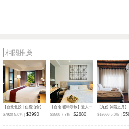
相關推薦
【台北北投 | 住宿泊食】
【台南 暖時嚼旅】雙人一
【九份 神隱之月
春天酒店
泊一食住宿券---🔥優惠期
泊一食住宿券---
$3990
$2680
$5
$7920
5.0折 |
$3500
7.7折 |
$12000
5.0折 |
限內入住即贈送簡易自助
山城旅行體驗🔥
下午茶🔥