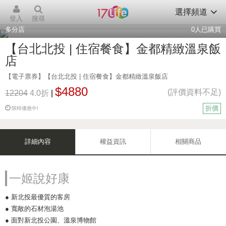
選擇頻道
登入
搜尋
多分店
0
人已購買
【台北北投 | 住宿餐食】金都精緻溫泉飯
店
【電子票券】【台北北投 | 住宿餐食】金都精緻溫泉飯店
$4880
(評價資料不足)
12204
4.0折
|
折價
限時優惠中!
詳細內容
權益資訊
相關商品
一姬說好康
● 新北投最優質的客房
● 寬敞的石材泡湯池
● 面對新北投公園、溫泉博物館