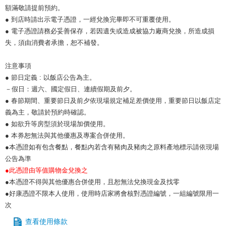
額滿敬請提前預約。
● 到店時請出示電子憑證，一經兌換完畢即不可重覆使用。
● 電子憑證請務必妥善保存，若因遺失或造成被協力廠商兌換，所造成損
失，須由消費者承擔，恕不補發。
注意事項
● 節日定義 : 以飯店公告為主。
－假日：週六、國定假日、連續假期及前夕。
● 春節期間、重要節日及前夕依現場規定補足差價使用，重要節日以飯店定
義為主，敬請於預約時確認。
● 如欲升等房型須於現場加價使用。
● 本券恕無法與其他優惠及專案合併使用。
●本憑證如有包含餐點，餐點內若含有豬肉及豬肉之原料產地標示請依現場
公告為準
●此憑證由等值購物金兌換之
●本憑證不得與其他優惠合併使用，且恕無法兌換現金及找零
●好康憑證不限本人使用，使用時店家將會核對憑證編號，一組編號限用一
次
查看使用條款