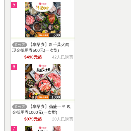
5
【享樂券】新千葉火鍋-
多分店
現金抵用券500元(一次型)
$490元起
42人已購買
6
【享樂券】鼎盛十里-現
多分店
金抵用券1000元(一次型)
$979元起
20人已購買
7