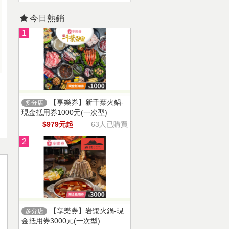
今日熱銷
1
【享樂券】新千葉火鍋-
多分店
現金抵用券1000元(一次型)
$979元起
63人已購買
2
【享樂券】岩漿火鍋-現
多分店
金抵用券3000元(一次型)