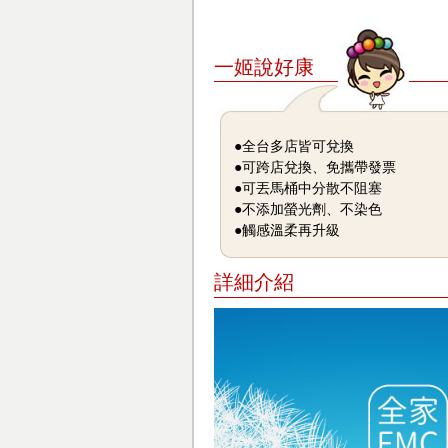
一姬說好康
●全台多店皆可兌換
●可跨店兌換、免攜帶發票
●可丟馬桶中分散不阻塞
●不添加螢光劑、不染色
●觸感溫柔再升級
詳細介紹