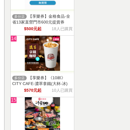
【享樂券】金格食品-全
多分店
省13家直營門市600元提貨券
$500元起
18人已購買
14
【享樂券】《10杯》
多分店
CITY CAFE-濃萃拿鐵(大杯-冰)
$570元起
10人已購買
15