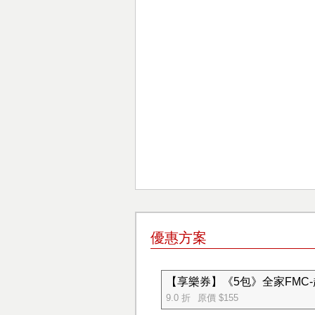
優惠方案
【享樂券】《5包》全家FMC-
9.0 折
原價 $155