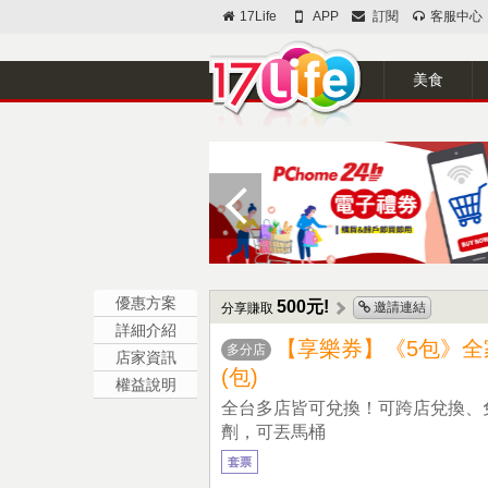
17Life
APP
訂閱
客服中心
美食
優惠方案
500元!
邀請連結
分享賺取
詳細介紹
【享樂券】《5包》全
多分店
店家資訊
(包)
權益說明
全台多店皆可兌換！可跨店兌換、
劑，可丟馬桶
套票