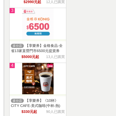
$2990元起
12人已購買
3
【享樂券】金格食品-全
多分店
省13家直營門市6500元提貨券
$5000元起
13人已購買
4
【享樂券】《10杯》
多分店
CITY CAFE-美式咖啡(中杯-熱)
$330元起
90人已購買