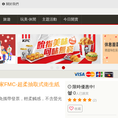
關於我們
旅遊
玩美‧休閒
主題活動
今日開賣
家FMC-超柔抽取式衛生紙
限時優惠中!
0
人已購買
免攜帶發票，輕柔觸感，不含螢光
(2)
收藏