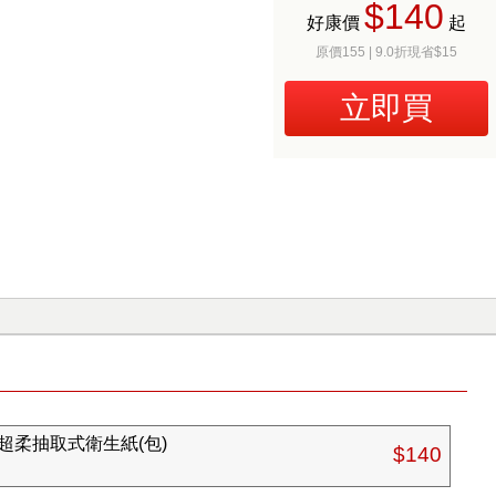
$140
好康價
起
原價155 | 9.0折現省$15
立即買
超柔抽取式衛生紙(包)
$140