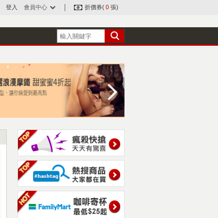
登入
會員中心
折價券(
0
張)