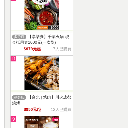
【享樂券】千葉火鍋-現
多分店
金抵用券1000元(一次型)
$979元起
17人已購買
8
【台北 | 烤肉】川火成都
多分店
燒烤
$950元起
12人已購買
9