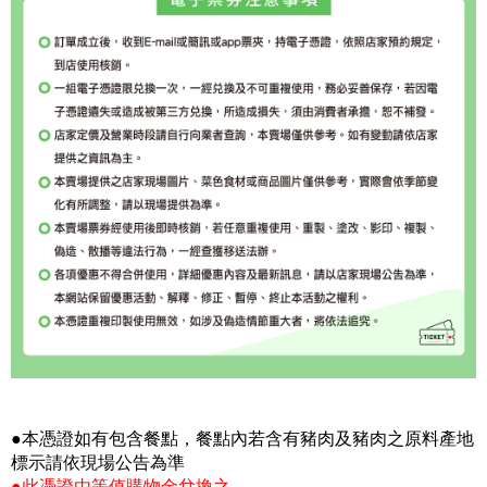
●本憑證如有包含餐點，餐點內若含有豬肉及豬肉之原料產地
標示請依現場公告為準
●此憑證由等值購物金兌換之