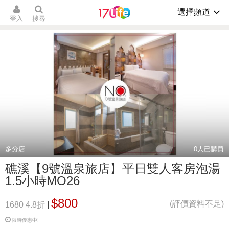
選擇頻道
登入
搜尋
多分店
0
人已購買
礁溪【9號溫泉旅店】平日雙人客房泡湯
1.5小時MO26
$800
(評價資料不足)
1680
4.8折
|
限時優惠中!