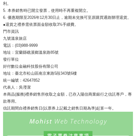
利。
5. 本券銷售時已開立發票，使用時不再重複開立。
6. 優惠期限至2026年12月30日止，逾期未兌換可至原購買通路辦理退貨。
●退貨之禮券需依票面金額收取3%手續費。
門市資訊
九號溫泉旅店
電話：(03)988-9999
地址：宜蘭縣礁溪鄉溫泉路85號
發行單位
好付數位金融科技股份有限公司
地址：臺北市松山區南京東路5段343號6樓
統一編號：42647852
代表人：吳瀅潔
本商品(服務)禮券銷售所收取之金額，已存入陽信商業銀行之信託專戶，專
款專用。
信託期間自禮券銷售日(以票券上記載之銷售日期為準)起算一年。