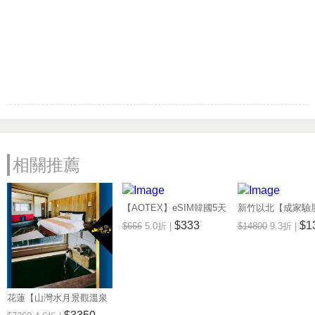
相關推薦
【AOTEX】eSIM韓國5天
新竹以北【成家驗屋
無限高速網路吃到飽兌換
25坪 (三房格局)
$333
$1
$666
5.0折 |
$14800
9.3折 |
券(MO)
券 (MO)
花蓮【山灣水月景觀溫泉
會館】景觀雙人房一泊一