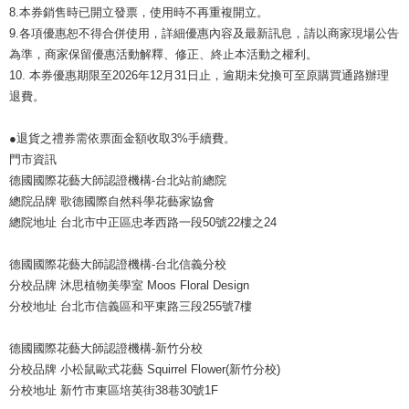
8.本券銷售時已開立發票，使用時不再重複開立。
9.各項優惠恕不得合併使用，詳細優惠內容及最新訊息，請以商家現場公告
為準，商家保留優惠活動解釋、修正、終止本活動之權利。
10. 本券優惠期限至2026年12月31日止，逾期未兌換可至原購買通路辦理
退費。
●退貨之禮券需依票面金額收取3%手續費。
門市資訊
德國國際花藝大師認證機構-台北站前總院
總院品牌 歌德國際自然科學花藝家協會
總院地址 台北市中正區忠孝西路一段50號22樓之24
德國國際花藝大師認證機構-台北信義分校
分校品牌 沐思植物美學室 Moos Floral Design
分校地址 台北市信義區和平東路三段255號7樓
德國國際花藝大師認證機構-新竹分校
分校品牌 小松鼠歐式花藝 Squirrel Flower(新竹分校)
分校地址 新竹市東區培英街38巷30號1F