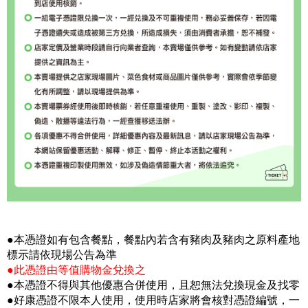
●本憑證如有包含餐點，餐點內若含有豬肉及豬肉之原料產地
標示請依現場公告為準
●此憑證由等值購物金兌換之
●本憑證不得與其他優惠合併使用，且恕無法兌換現金及找零
●好康憑證不限本人使用，使用時店家將會核對憑證編號，一