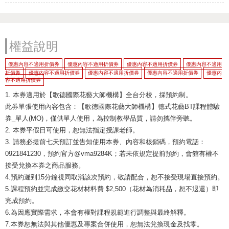
權益說明
優惠內容不適用折價券
優惠內容不適用折價券
優惠內容不適用折價券
優惠內容不適用
折價券
優惠內容不適用折價券
優惠內容不適用折價券
優惠內容不適用折價券
優惠內
容不適用折價券
1. 本券適用於【歌德國際花藝大師機構】全台分校，採預約制。
此券單張使用內容包含：【歌德國際花藝大師機構】德式花藝BT課程體驗
券_單人(MO)，僅供單人使用，為控制教學品質，請勿攜伴旁聽。
2. 本券平假日可使用，恕無法指定授課老師。
3. 請務必提前七天預訂並告知使用本券、內容和核銷碼，預約電話：
0921841230，預約官方@vma9284K；若未依規定提前預約，會館有權不
接受兌換本券之商品服務。
4.預約遲到15分鐘視同取消該次預約，敬請配合，恕不接受現場直接預約。
5.課程預約並完成繳交花材材料費 $2,500（花材為消耗品，恕不退還）即
完成預約。
6.為因應實際需求，本會有權對課程規範進行調整與最終解釋。
7.本券恕無法與其他優惠及專案合併使用，恕無法兌換現金及找零。