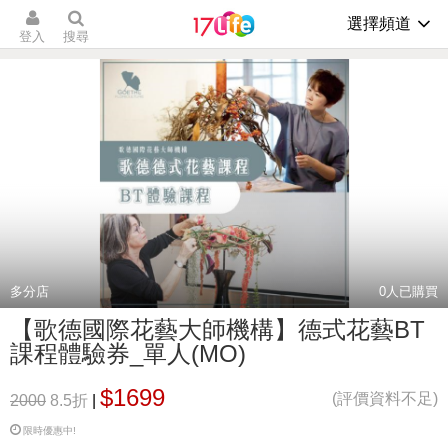
選擇頻道
登入
搜尋
多分店
0
人已購買
【歌德國際花藝大師機構】德式花藝BT
課程體驗券_單人(MO)
$1699
(評價資料不足)
2000
8.5折
|
限時優惠中!