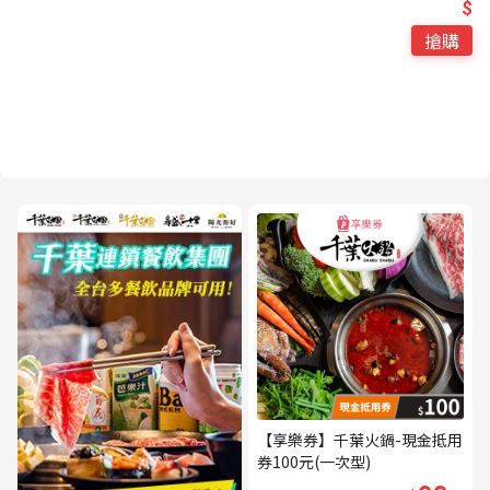
$
搶購
【享樂券】千葉火鍋-現金抵用
券100元(一次型)