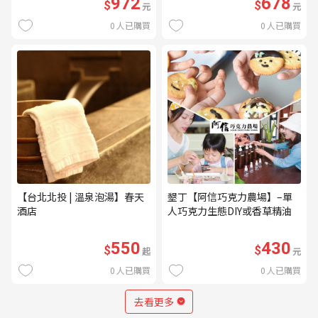
972
678
$
$
元
元
0
人已購買
0
人已購買
【台北北投 | 溫泉泡湯】春天
墾丁【阿信巧克力農場】–單
酒店
人巧克力生態DIY或香草精油
DIY(不分平假日) (MO)
550
430
$
$
起
元
0
人已購買
0
人已購買
去看更多