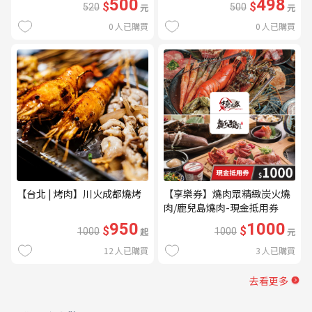
500
498
$
$
520
元
500
元
0
人已購買
0
人已購買
【台北 | 烤肉】川火成都燒烤
【享樂券】燒肉眾精緻炭火燒
肉/鹿兒島燒肉-現金抵用券
1000元(一次型)
950
1000
$
$
1000
起
1000
元
12
人已購買
3
人已購買
去看更多