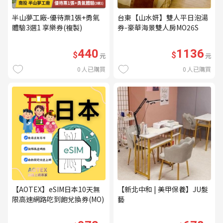
半山夢工廠-優待票1張+勇氣
台東【山水妍】雙人平日泡湯
體驗3選1 享樂券(複製)
券-豪華海景雙人房MO26S
440
1136
$
$
元
元
0
人已購買
0
人已購買
【AOTEX】eSIM日本10天無
【新北中和 | 美甲保養】JU髮
限高速網路吃到飽兌換券(MO)
藝