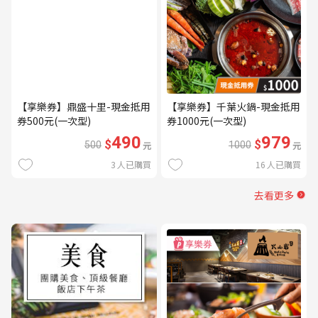
【享樂券】鼎盛十里-現金抵用
【享樂券】千葉火鍋-現金抵用
券500元(一次型)
券1000元(一次型)
490
979
$
$
500
元
1000
元
3
人已購買
16
人已購買
去看更多