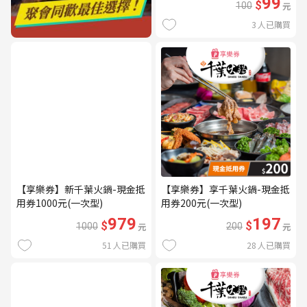
99
$
100
元
3
人已購買
【享樂券】新千葉火鍋-現金抵
【享樂券】享千葉火鍋-現金抵
用券1000元(一次型)
用券200元(一次型)
979
197
$
$
1000
元
200
元
51
人已購買
28
人已購買