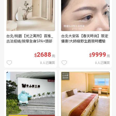
台北/桃園【光之寓所】首推_
台北大安區【春天時尚】限定
古法經絡/按摩全身SPA+頭部
優惠!大師級野生眉限時體驗
舒壓與舒耳共120分鐘贈頌缽
【不指定老師】9999/人 乙堂
共振及餐點(MO)
優惠券（無補色） (MO)
2688
9999
$
$
元
元
0
人已購買
0
人已購買