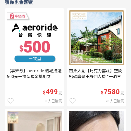
猜你也會喜歡
【享樂券】aeroride 機場接送
苗栗大湖【巧克力雲莊】空間
500元一次型現金抵用券
密碼廣景田野四人房 *一泊三
食* 含早餐+晚餐+下午茶
(MO26)
499
7580
$
$
元
元
0
人已購買
26
人已購買