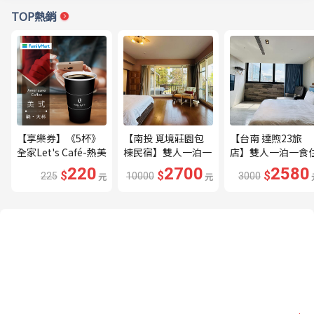
TOP熱銷
【享樂券】《5杯》
【南投 覓境莊園包
【台南 達煦23旅
全家Let's Café-熱美
棟民宿】雙人一泊一
店】雙人一泊一食
式(大杯)
食住宿券---🔥平日
宿券---🔥近海安路
220
2700
2580
$
$
$
225
元
10000
元
3000
贈下午茶、兩張券即
商圈🔥
可包棟🔥