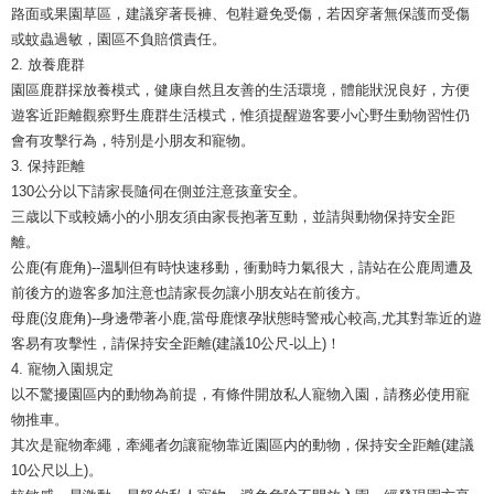
路面或果園草區，建議穿著長褲、包鞋避免受傷，若因穿著無保護而受傷
或蚊蟲過敏，園區不負賠償責任。
2. 放養鹿群
園區鹿群採放養模式，健康自然且友善的生活環境，體能狀況良好，方便
遊客近距離觀察野生鹿群生活模式，惟須提醒遊客要小心野生動物習性仍
會有攻擊行為，特別是小朋友和寵物。
3. 保持距離
130公分以下請家長隨伺在側並注意孩童安全。
三歳以下或較嬌小的小朋友須由家長抱著互動，並請與動物保持安全距
離。
公鹿(有鹿角)--溫馴但有時快速移動，衝動時力氣很大，請站在公鹿周遭及
前後方的遊客多加注意也請家長勿讓小朋友站在前後方。
母鹿(沒鹿角)--身邊帶著小鹿,當母鹿懷孕狀態時警戒心較高,尤其對靠近的遊
客易有攻擊性，請保持安全距離(建議10公尺-以上)！
4. 寵物入園規定
以不驚擾園區内的動物為前提，有條件開放私人寵物入園，請務必使用寵
物推車。
其次是寵物牽繩，牽繩者勿讓寵物靠近園區内的動物，保持安全距離(建議
10公尺以上)。