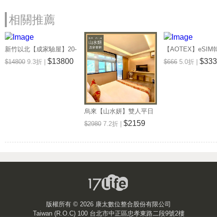
相關推薦
新竹以北【成家驗屋】20-
【AOTEX】eSIM
25坪 (三房格局)超值驗屋
無限高速網路吃到
$13800
$333
$14800
9.3折 |
$666
5.0折 |
券 (MO)
券(MO)
烏來【山水妍】雙人平日
泡湯加精緻套餐-觀景湯房
$2159
$2980
7.2折 |
MO26S
版權所有 ©
2026 康太數位整合股份有限公司
Taiwan (R.O.C) 100 台北市中正區忠孝東路二段9號2樓