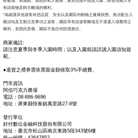
較敏感、易激動、易怒的私人寵物，避免危險不開放入園，經發現園方享
有請寵物及飼主離場的權利。
*為維護其他遊客休憩品質、安全以及園區内動物之健康狀態。無法配合入
園須知及互動注意事項之遊客，園區享有請遊客離場且不退還入場費用之
權利，若因此受傷，園區不負任何賠償責任。
商家備註:
請注意夏季與冬季入園時間；以及入園前請詳讀入園須知規
範。
●退貨之禮券需依票面金額收取3%手續費。
門市資訊
阿信巧克力農場
電話：08-886-9696
地址：屏東縣恆春鎮萬里路27-8號
發行單位
好付數位金融科技股份有限公司
地址：臺北市松山區南京東路5段343號6樓
統一編號：42647852