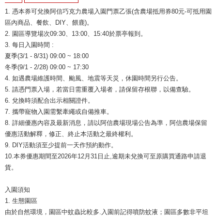
1. 憑本券可兌換阿信巧克力農場入園門票乙張(含農場抵用券80元-可抵用園
區內商品、餐飲、DIY、餵鹿)。
2. 園區導覽場次09:30、13:00、15:40於票亭報到。
3. 每日入園時間 :
夏季(3/1 - 8/31) 09:00 ~ 18:00
冬季(9/1 - 2/28) 09:00 ~ 17:30
4. 如遇農場維護時間、颱風、地震等天災，休園時間另行公告。
5. 請憑門票入場，若當日需重覆入場者，請保留存根聯，以備查驗。
6. 兌換時須配合出示相關證件。
7. 攜帶寵物入園需繫牽繩或自備推車。
8. 詳細優惠內容及最新消息，請以阿信農場現場公告為準，阿信農場保留
優惠活動解釋，修正、終止本活動之最終權利。
9. DIY活動須至少提前一天作預約動作。
10.本券優惠期間至2026年12月31日止,逾期未兌換可至原購買通路申請退
貨。
入園須知
1. 生態園區
由於自然環境，園區中蚊蟲比較多.入園前記得噴防蚊液；園區多數非平坦