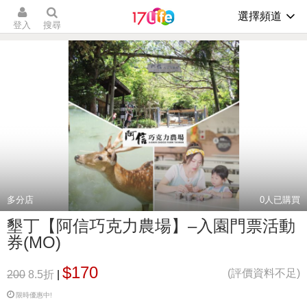
選擇頻道
登入
搜尋
多分店
0
人已購買
墾丁【阿信巧克力農場】–入園門票活動
券(MO)
$170
(評價資料不足)
200
8.5折
|
限時優惠中!