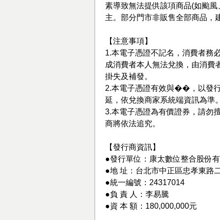
素導致無法提供該項商品(如颱風
主。部分門市非販售全部商品，
【注意事項】
1.本電子憑證不記名，消費者務
成消費者本人無法兌換，由消費
掛失及補發。
2.本電子憑證有效與��，以發
延，依兌換商家系統端資訊為準
3.本電子憑證為有價證券，請勿擅
商將依法追究。
【發行商資訊】
●發行單位：康太數位整合股份
●地 址：台北市中正區忠孝東路二
●統一編號：24317014
●負 責 人：李易騰
●資 本 額：180,000,000元