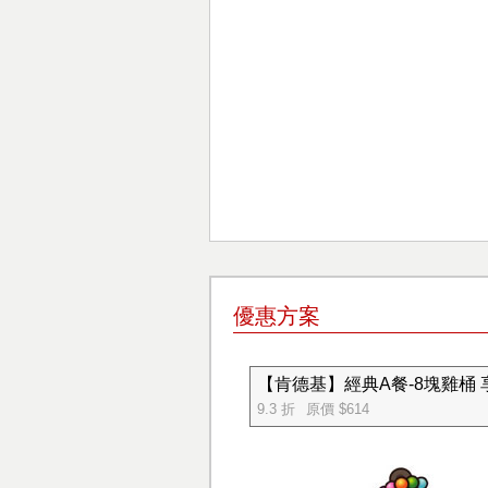
優惠方案
【肯德基】經典A餐-8塊雞桶
9.3 折
原價 $614