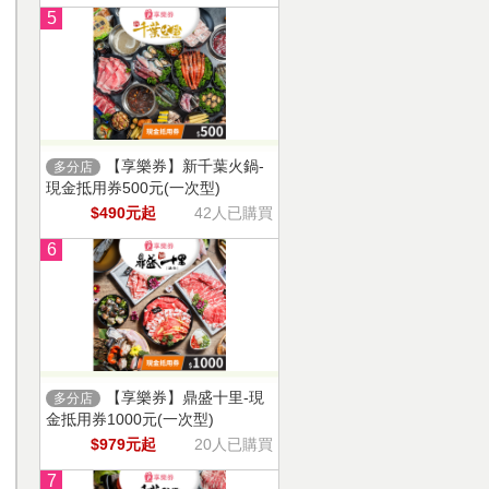
5
【享樂券】新千葉火鍋-
多分店
現金抵用券500元(一次型)
$490元起
42人已購買
6
【享樂券】鼎盛十里-現
多分店
金抵用券1000元(一次型)
$979元起
20人已購買
7