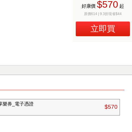
$570
好康價
起
原價614 | 9.3折現省$44
立即買
 享樂券_電子憑證
$570