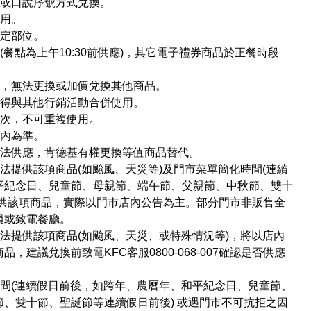
抄或口說序號方式兌換。
使用。
指定部位。
餐點為上午10:30前供應)，其它電子禮券商品於正餐時段
品，無法更換或加價兌換其他商品。
不得與其他行銷活動合併使用。
一次，不可重複使用。
店內為準。
無法供應，肯德基有權更換等值商品替代。
法提供該項商品(如颱風、天災等)及門市菜單簡化時間(連續
平紀念日、兒童節、母親節、端午節、父親節、中秋節、雙十
提供該項商品，實際以門市店內公告為主。部分門市非販售全
員或致電餐廳。
法提供該項商品(如颱風、天災、或特殊情況等)，將以店內
建議兌換前致電KFC客服0800-068-007確認是否供應
間(連續假日前後，如跨年、農曆年、和平紀念日、兒童節、
、雙十節、聖誕節等連續假日前後) 或遇門市不可抗拒之因