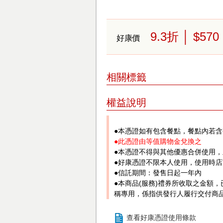
9.3
折
│ $570
好康價
相關標籤
權益說明
●本憑證如有包含餐點，餐點內若
●此憑證由等值購物金兌換之
●本憑證不得與其他優惠合併使用
●好康憑證不限本人使用，使用時
●信託期間：發售日起一年內
●本商品(服務)禮券所收取之金額
稱專用，係指供發行人履行交付商
查看好康憑證使用條款