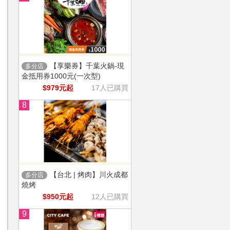
【享樂券】千葉火鍋-現
多分店
金抵用券1000元(一次型)
$979元起
17人已購買
8
【台北 | 烤肉】川火成都
多分店
燒烤
$950元起
12人已購買
9