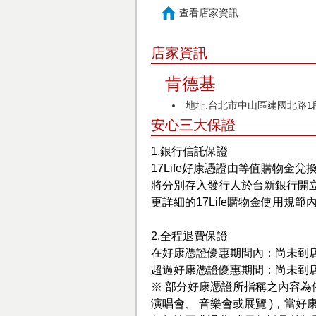
查看店家資訊
店家資訊
肯德基
地址:台北市中山區建國北路1段
安心三大保證
1.銀行信託保證
17Life好康憑證由等值購物金兌
將分別存入發行人於台新銀行開
更詳細的17Life購物金使用規範
2.全程退費保證
在好康憑證優惠期間內：尚未到
超過好康憑證優惠期間：尚未到
※ 部分好康憑證所指稱之內容為
演唱會、 音樂會或展覽 )，當