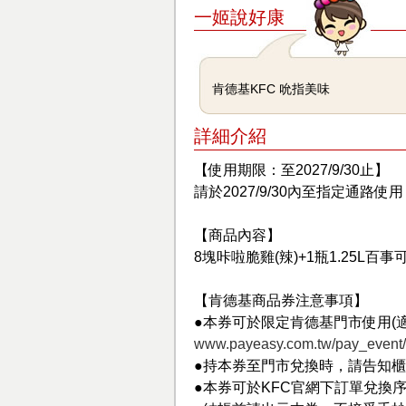
一姬說好康
肯德基KFC 吮指美味
詳細介紹
【使用期限：至2027/9/30止】
請於2027/9/30內至指定通路
【商品內容】
8塊咔啦脆雞(辣)+1瓶1.25L百事
【肯德基商品券注意事項】
●本券可於限定肯德基門市使用(
www.payeasy.com.tw/pay_event/o
●持本券至門市兌換時，請告知
●本券可於KFC官網下訂單兌換