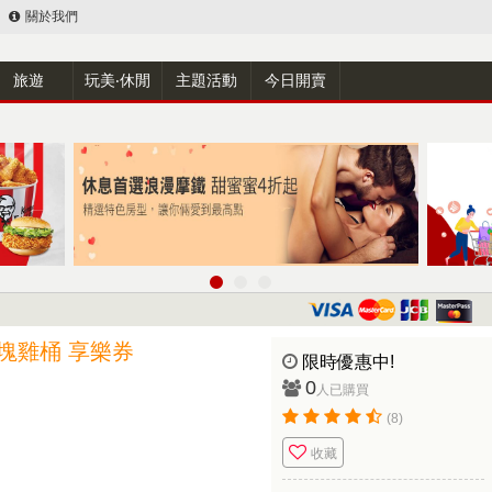
關於我們
旅遊
玩美‧休閒
主題活動
今日開賣
塊雞桶 享樂券
限時優惠中!
0
人已購買
(8)
收藏