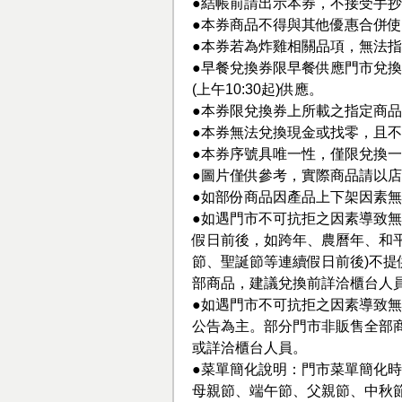
●結帳前請出示本券，不接受手
●本券商品不得與其他優惠合併
●本券若為炸雞相關品項，無法
●早餐兌換券限早餐供應門市兌換(
(上午10:30起)供應。
●本券限兌換券上所載之指定商
●本券無法兌換現金或找零，且
●本券序號具唯一性，僅限兌換
●圖片僅供參考，實際商品請以
●如部份商品因產品上下架因素
●如遇門市不可抗拒之因素導致無
假日前後，如跨年、農曆年、和
節、聖誕節等連續假日前後)不
部商品，建議兌換前詳洽櫃台人
●如遇門市不可抗拒之因素導致無
公告為主。部分門市非販售全部商品，
或詳洽櫃台人員。
●菜單簡化說明：門市菜單簡化時
母親節、端午節、父親節、中秋節