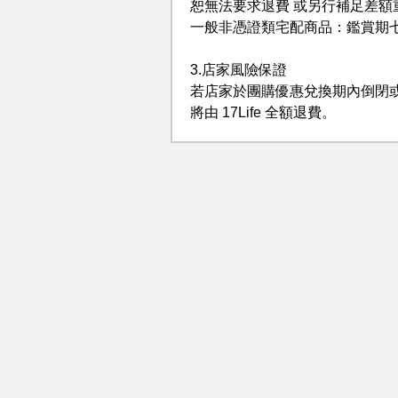
恕無法要求退費 或另行補足差額
一般非憑證類宅配商品：鑑賞期
3.店家風險保證
若店家於團購優惠兌換期內倒閉
將由 17Life 全額退費。