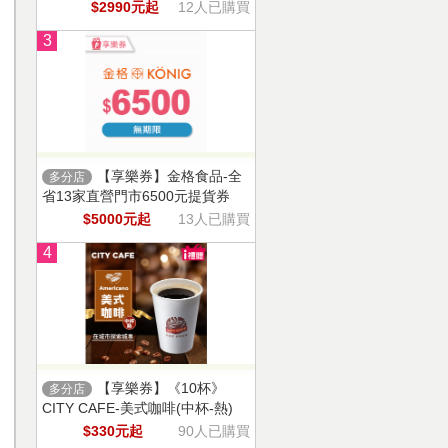
$2990元起
12人已購買
3
【享樂券】金格食品-全
多分店
省13家直營門市6500元提貨券
$5000元起
13人已購買
4
【享樂券】《10杯》
多分店
CITY CAFE-美式咖啡(中杯-熱)
$330元起
90人已購買