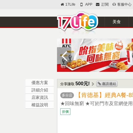
17Life
APP
訂閱
客服中心
美食
優惠方案
500元!
邀請連結
分享賺取
詳細介紹
【肯德基】經典A餐-8
多分店
店家資訊
★回味無窮 ★可於門市及官網使用
權益說明
折價