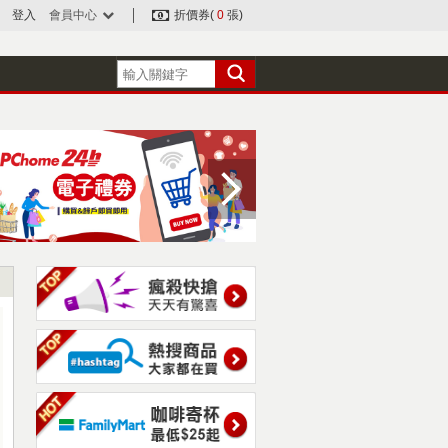
登入
會員中心
折價券(
0
張)