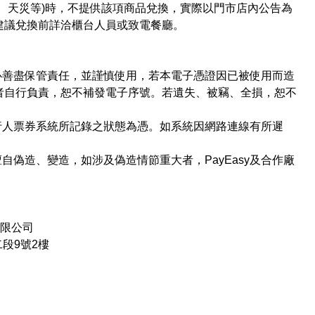
、天災等)時，不提供該項商品兌換，實際以門市店內公告為
建議兌換前詳洽櫃台人員或致電餐廳。
必善盡保管責任，並謹慎使用，若本電子憑證因已被使用而造
者自行負責，恕不補發電子序號。若遺失、被竊、全損，恕不
行人票券系統所記錄之狀態為憑。如系統因網路連線有所遲
。
自偽造、變造，如涉及偽造情節重大者，PayEasy及合作廠
有限公司
段9號2樓