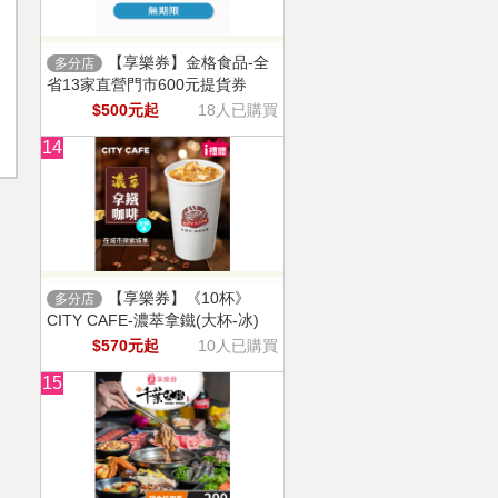
【享樂券】金格食品-全
多分店
省13家直營門市600元提貨券
$500元起
18人已購買
14
【享樂券】《10杯》
多分店
CITY CAFE-濃萃拿鐵(大杯-冰)
$570元起
10人已購買
15