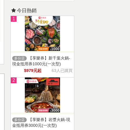
今日熱銷
1
【享樂券】新千葉火鍋-
多分店
現金抵用券1000元(一次型)
$979元起
63人已購買
2
【享樂券】岩漿火鍋-現
多分店
金抵用券3000元(一次型)