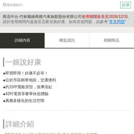
折價
限時優惠中!
商流中台-竹林雅緻商務汽車旅館股份有限公司
使用期限延長至2026/12/31
,
請於使用期間內盡速至店家兌換好康。如有其他問題，請參考"
常見問題
"
詳細內容
權益資訊
相關商品
一姬說好康
●即買即用！好康不必等！
●位於市區精華地段，交通便利
●約15坪寬敞房型，按摩浴缸
●42吋電視等奢華休息體驗
●典雅多樣化的生活空間
詳細介紹