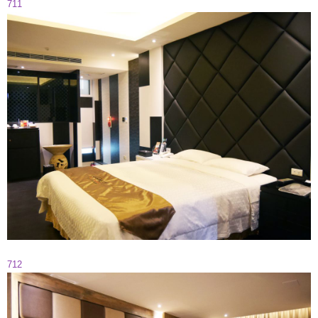
711
712