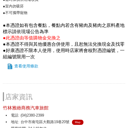
●室內勿吸菸
●不可攜帶寵物
●本憑證如有包含餐點，餐點內若含有豬肉及豬肉之原料產地
標示請依現場公告為準
●此憑證由等值購物金兌換之
●本憑證不得與其他優惠合併使用，且恕無法兌換現金及找零
●好康憑證不限本人使用，使用時店家將會核對憑證編號，一
組編號限用一次
查看使用條款
店家資訊
竹林雅緻商務汽車旅館
電話: (04)2380-2399
地址: 台中市南屯區大觀路19巷20號
Map