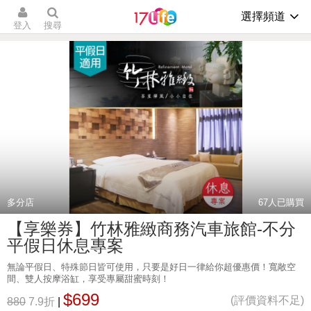
選擇頻道
登入
搜尋
多分店
67
人已購買
【享樂券】竹林雅緻商務汽車旅館-不分
平假日休息專案
無論平假日、特殊節日皆可使用，只要是好日一律給你超優惠價！寬敞空
間、雙人按摩浴缸，享受專屬甜蜜時刻！
$699
(評價資料不足)
880
7.9折
|