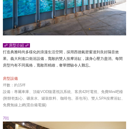
☍ 房型介紹 ☍
打造典雅時尚多樣化的浪漫生活空間，採用西德氣密窗達到良好隔音效
果。義大利進口衛浴設備，寬敞的雙人按摩浴缸，讓身心壓力盡消。每間
房型均有不同風格，寬敞而精緻，奢華體驗令人難忘。
房型設備
坪數：約15坪
設備：專屬車庫、頂級VOD隨選視訊系統、客房42吋電視、免費Mini吧檯
(附餅乾點心、礦泉水、罐裝飲料、咖啡包、茶包等)、雙人SPA按摩浴缸、
免費無線上網(需自備電腦)
701