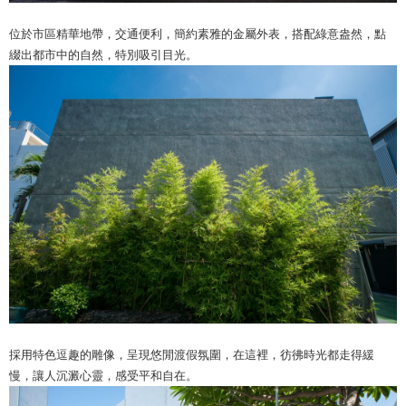
位於市區精華地帶，交通便利，簡約素雅的金屬外表，搭配綠意盎然，點
綴出都市中的自然，特別吸引目光。
採用特色逗趣的雕像，呈現悠閒渡假氛圍，在這裡，彷彿時光都走得緩
慢，讓人沉澱心靈，感受平和自在。