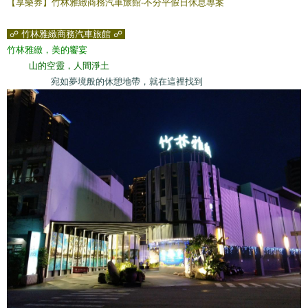
【享樂券】竹林雅緻商務汽車旅館-不分平假日休息專案
☍ 竹林雅緻商務汽車旅館 ☍
竹林雅緻，美的饗宴
山的空靈，人間淨土
宛如夢境般的休憩地帶，就在這裡找到