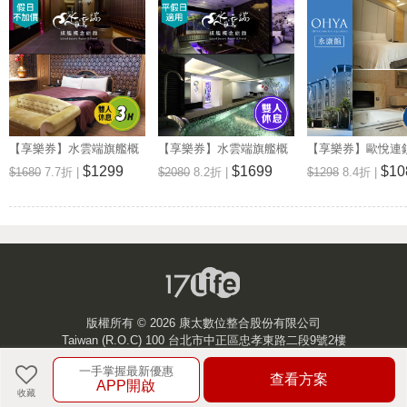
【享樂券】水雲端旗艦概
【享樂券】水雲端旗艦概
【享樂券】歐悅連
念旅館-不分平假日，驚豔
念旅館-探索雲端平假日休
汽車旅館永康館-
$1299
$1699
$10
$1680
7.7折 |
$2080
8.2折 |
$1298
8.4折 |
雲端休息3H(車庫房型)
息券(車庫房型)
日雙人白金套房休
時
版權所有 ©
2026 康太數位整合股份有限公司
Taiwan (R.O.C) 100 台北市中正區忠孝東路二段9號2樓
一手掌握最新優惠
客服中心
查看方案
APP開啟
收藏