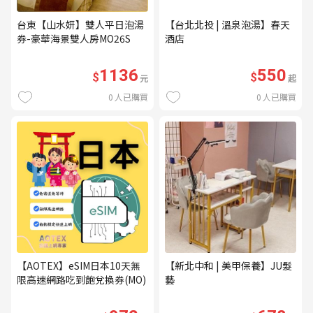
台東【山水妍】雙人平日泡湯
【台北北投 | 溫泉泡湯】春天
券-豪華海景雙人房MO26S
酒店
1136
550
$
$
元
起
0
人已購買
0
人已購買
【AOTEX】eSIM日本10天無
【新北中和 | 美甲保養】JU髮
限高速網路吃到飽兌換券(MO)
藝