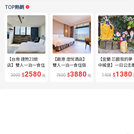
TOP熱銷
【台南 達煦23旅
【鹿港 澄悅酒店】
【宜蘭 芯園我的夢
店】雙人一泊一食住
雙人一泊一食住宿
中城堡】一日公主
宿券---🔥近海安路
券---🔥平日限量升
驗券---🔥含歐式下
2580
3880
1380
$
$
$
3000
元
7600
元
1408
商圈🔥
等家庭房、贈兩小🔥
午茶及換裝🔥