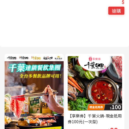
$
搶購
【享樂券】千葉火鍋-現金抵用
券100元(一次型)