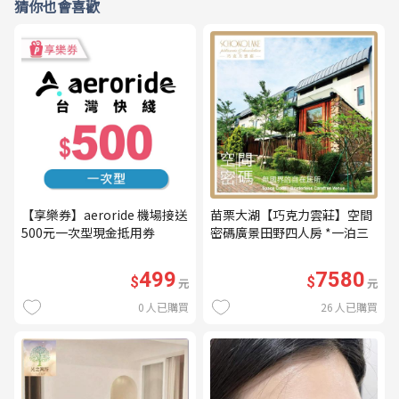
猜你也會喜歡
【享樂券】aeroride 機場接送
苗栗大湖【巧克力雲莊】空間
500元一次型現金抵用券
密碼廣景田野四人房 *一泊三
食* 含早餐+晚餐+下午茶
(MO26)
499
7580
$
$
元
元
0
人已購買
26
人已購買