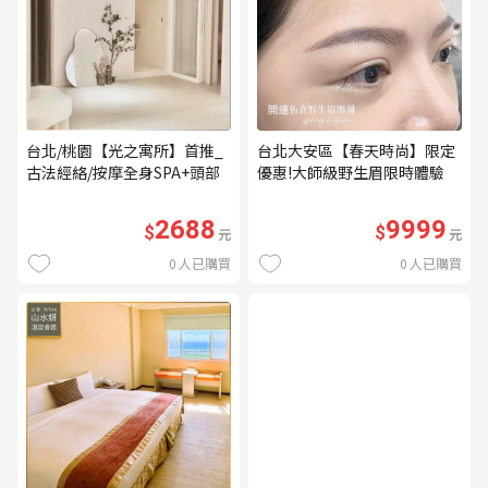
台北/桃園【光之寓所】首推_
台北大安區【春天時尚】限定
古法經絡/按摩全身SPA+頭部
優惠!大師級野生眉限時體驗
舒壓與舒耳共120分鐘贈頌缽
【不指定老師】9999/人 乙堂
共振及餐點(MO)
優惠券（無補色） (MO)
2688
9999
$
$
元
元
0
人已購買
0
人已購買