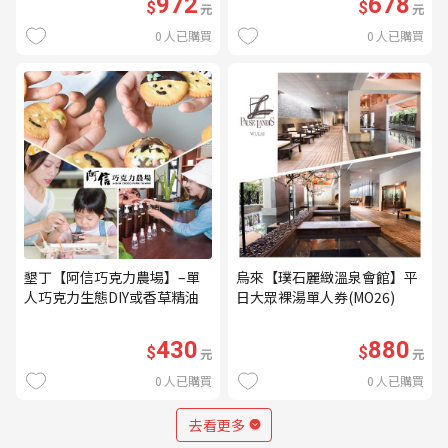
972
678
$
$
元
元
0
人已購買
0
人已購買
墾丁【阿信巧克力農場】–單
烏來【璞石麗緻溫泉會館】平
人巧克力生態DIY或香草精油
日大眾裸湯單人券(MO26)
DIY(不分平假日) (MO)
430
880
$
$
元
元
0
人已購買
0
人已購買
去看更多