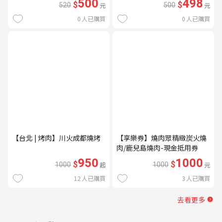
500
498
$
$
520
元
500
元
0
人已購買
0
人已購買
【台北 | 烤肉】川火成都燒烤
【享樂券】燒肉眾精緻炭火燒
肉/鹿兒島燒肉-現金抵用券
1000元(一次型)
950
1000
$
$
1000
起
1000
元
12
人已購買
3
人已購買
去看更多