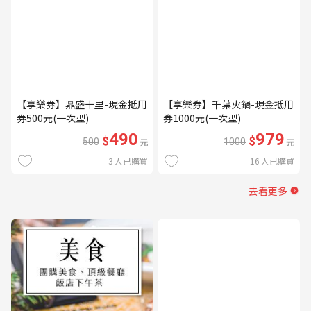
【享樂券】鼎盛十里-現金抵用
【享樂券】千葉火鍋-現金抵用
券500元(一次型)
券1000元(一次型)
490
979
$
$
500
元
1000
元
3
人已購買
16
人已購買
去看更多