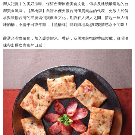
灣人記憶中的美好滋味。保留台灣原產美食文化，傳承及延續最道地的台
灣美食滋味，【黑橋牌】自許不僅要做台灣優質肉品的代表，更致力於傳
承與發揚台灣的節慶習俗與飲食文化，期許在人與人之間，搭起一座人情
味的橋，不論平日或年節，【黑橋牌】隨時隨地為您聯繫情感永不間斷！
嚴選台灣白蘿蔔，加入爆炒蝦米、香菇，及黑橋牌招牌香腸製成，鮮潤滋
味帶出層次豐富的口感！