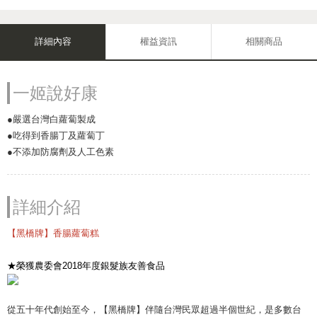
詳細內容
權益資訊
相關商品
一姬說好康
●嚴選台灣白蘿蔔製成
●吃得到香腸丁及蘿蔔丁
●不添加防腐劑及人工色素
詳細介紹
【黑橋牌】香腸蘿蔔糕
★榮獲農委會2018年度銀髮族友善食品
從五十年代創始至今，【黑橋牌】伴隨台灣民眾超過半個世紀，是多數台