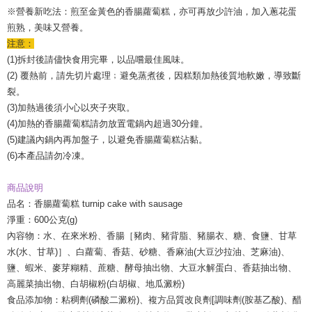
※營養新吃法：煎至金黃色的香腸蘿蔔糕，亦可再放少許油，加入蔥花蛋
煎熟，美味又營養。
注意：
(1)拆封後請儘快食用完畢，以品嚐最佳風味。
(2) 覆熱前，請先切片處理﹔避免蒸煮後，因糕類加熱後質地軟嫩，導致斷
裂。
(3)加熱過後須小心以夾子夾取。
(4)加熱的香腸蘿蔔糕請勿放置電鍋內超過30分鐘。
(5)建議內鍋內再加盤子，以避免香腸蘿蔔糕沾黏。
(6)本產品請勿冷凍。
商品說明
品名：香腸蘿蔔糕 turnip cake with sausage
淨重：600公克(g)
內容物：水、在來米粉、香腸［豬肉、豬背脂、豬腸衣、糖、食鹽、甘草
水(水、甘草)］、白蘿蔔、香菇、砂糖、香麻油(大豆沙拉油、芝麻油)、
鹽、蝦米、麥芽糊精、蔗糖、酵母抽出物、大豆水解蛋白、香菇抽出物、
高麗菜抽出物、白胡椒粉(白胡椒、地瓜澱粉)
食品添加物：粘稠劑(磷酸二澱粉)、複方品質改良劑[調味劑(胺基乙酸)、醋