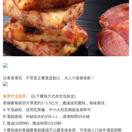
沾著蛋液煎，不管是正餐還是點心，大人小孩都喜歡！
食用方法說明
： (以下覆熱方式勿含包裝盒)
香腸蘿蔔糕切片厚度約1~1.5公分，建議油煎覆熱，風味最佳。
A.平底鍋煎：使用瓦斯爐，中小火煎至兩面金黃即可
B.電鍋蒸熱：外鍋加水約150 c.c.，蒸煮時間15分鐘
C.微波(1000W)：微波時間1分10秒
※覆熱後的香腸蘿蔔糕建議不沾醬直接食用，可視個人口味作適當調整