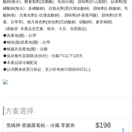
酸鈉(無水)、酵素製劑(溶菌酶)、魚抽出物]、甜味劑(D-山梨醇)、結著劑(焦
磷酸鈉(無水)、多磷酸鈉)、抗氧化劑(異抗壞血酸鈉)、調味劑(L-麩酸鈉、乳
酸鈉液)、抗氧化劑(L-抗壞血酸鈉) 、調味劑(dl-胺基丙酸)、甜味劑(甘草
素、甘草萃)、複方保色劑[保色劑(亞硝酸鈉、硝酸鉀)、麥芽糊精]
(過敏原: 本產品含芝麻、蝦米、大豆、魚類製品)
◆原產地(國)：台灣
◆豬肉(脂)原產地(國)：台灣
◆豬腸衣原產地(國)：法國
◆保存條件及期限(未拆封)：冷藏7°C以下120天
◆本產品採冷藏配送
◆以消費者收受日算起，至少距有效日期前60日以上
方案選擇
$198
黑橋牌-香腸蘿蔔糕－冷藏 享樂券