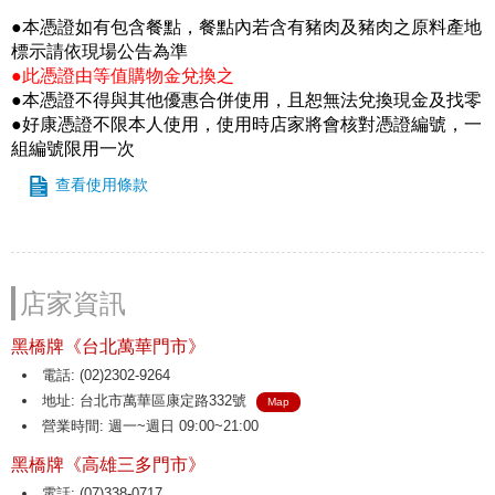
●本憑證如有包含餐點，餐點內若含有豬肉及豬肉之原料產地
標示請依現場公告為準
●此憑證由等值購物金兌換之
●本憑證不得與其他優惠合併使用，且恕無法兌換現金及找零
●好康憑證不限本人使用，使用時店家將會核對憑證編號，一
組編號限用一次
查看使用條款
店家資訊
黑橋牌《台北萬華門市》
電話: (02)2302-9264
地址: 台北市萬華區康定路332號
Map
營業時間: 週一~週日 09:00~21:00
黑橋牌《高雄三多門市》
電話: (07)338-0717