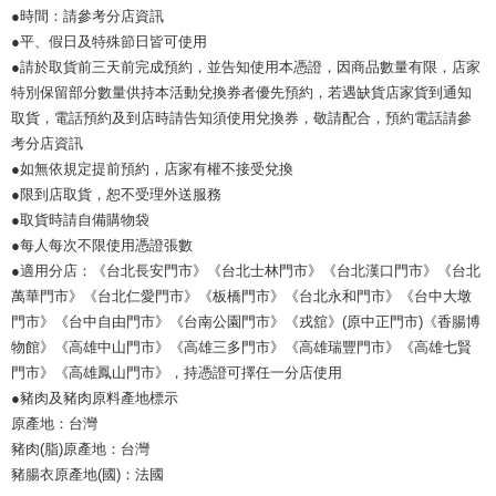
●時間：請參考分店資訊
●平、假日及特殊節日皆可使用
●請於取貨前三天前完成預約，並告知使用本憑證，因商品數量有限，店家
特別保留部分數量供持本活動兌換券者優先預約，若遇缺貨店家貨到通知
取貨，電話預約及到店時請告知須使用兌換券，敬請配合，預約電話請參
考分店資訊
●如無依規定提前預約，店家有權不接受兌換
●限到店取貨，恕不受理外送服務
●取貨時請自備購物袋
●每人每次不限使用憑證張數
●適用分店：《台北長安門市》《台北士林門市》《台北漢口門市》《台北
萬華門市》《台北仁愛門市》《板橋門市》《台北永和門市》《台中大墩
門市》《台中自由門市》《台南公園門市》《戎舘》(原中正門市)《香腸博
物館》《高雄中山門市》《高雄三多門市》《高雄瑞豐門市》《高雄七賢
門市》《高雄鳳山門市》，持憑證可擇任一分店使用
●豬肉及豬肉原料產地標示
原產地：台灣
豬肉(脂)原產地：台灣
豬腸衣原產地(國)：法國