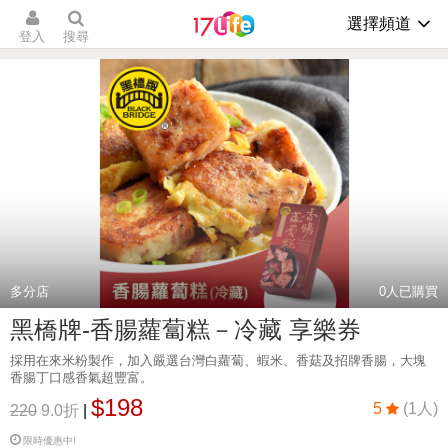
選擇頻道
登入
搜尋
多分店
0
人已購買
黑橋牌-香腸蘿蔔糕－冷藏 享樂券
採用在來米粉製作，加入嚴選台灣白蘿蔔、蝦米、香菇及招牌香腸，大塊
香腸丁口感香氣超豐富。
$198
5
(1人)
220
9.0折
|
限時優惠中!