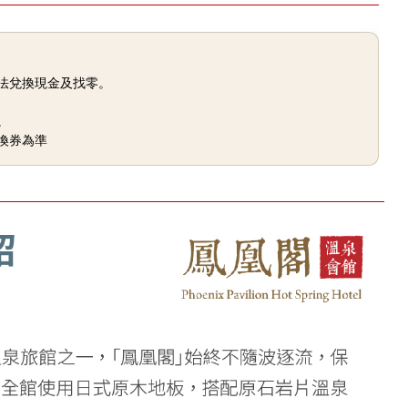
法兌換現金及找零。
。
換券為準