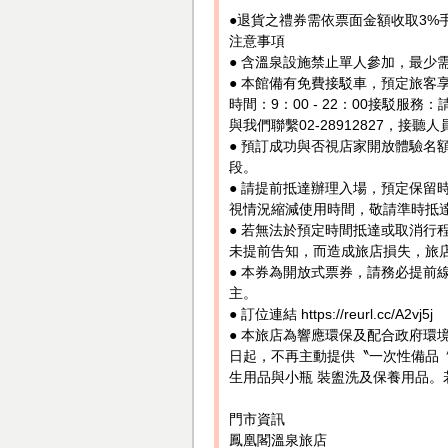
●退貨之禮券需依票面金額收取3%
注意事項
● 含溫泉設施禁止單人參加，最少
● 本館備有免費接駁車，預定旅客
時間：9：00 - 22：00接駁
與我們聯繫02-28912827，接
● 預訂成功與否視店家開放體驗名
段。
● 請提前抵達辦理入場，預定保留
視情況縮減使用時間，敬請準時抵
● 若無法於預定時間抵達或取消行
未提前告知，而造成旅店損失，旅
● 本券為開放式票券，請務必提前
主。
● 訂位連結 https://reurl.cc/A2vj5j
● 本旅店為響應環保及配合政府環境部
日起，不再主動提供〝一次性備品〞；自
生用品與小瓶 裝盥洗及保養用品。
門市資訊
鳳凰閣溫泉旅店