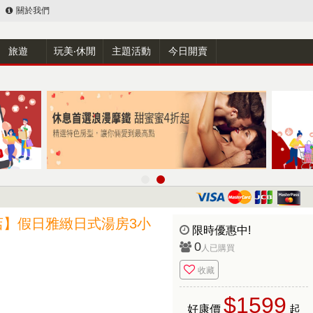
關於我們
旅遊
玩美‧休閒
主題活動
今日開賣
店】假日雅緻日式湯房3小
限時優惠中!
0
人已購買
收藏
$1599
好康價
起