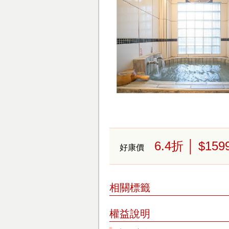
6.4
折
│ $159
好康價
相關標籤
權益說明