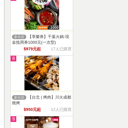
【享樂券】千葉火鍋-現
多分店
金抵用券1000元(一次型)
$979元起
17人已購買
8
【台北 | 烤肉】川火成都
多分店
燒烤
$950元起
12人已購買
9