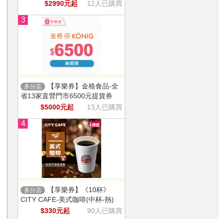
$2990元起
12人已購買
3
【享樂券】金格食品-全
多分店
省13家直營門市6500元提貨券
$5000元起
13人已購買
4
【享樂券】《10杯》
多分店
CITY CAFE-美式咖啡(中杯-熱)
$330元起
90人已購買