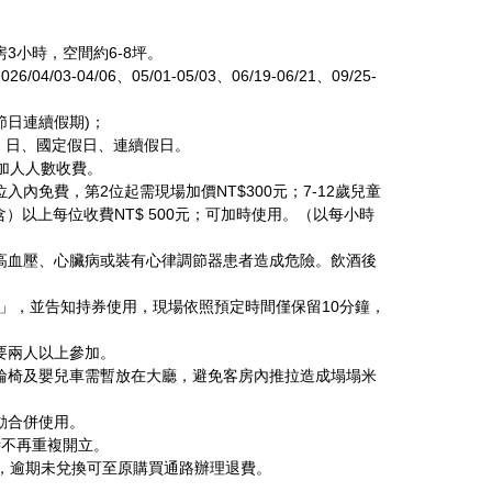
房3小時，空間約6-8坪。
/03-04/06、05/01-05/03、06/19-06/21、09/25-
殊節日連續假期)；
）日、國定假日、連續假日。
依加人人數收費。
入內免費，第2位起需現場加價NT$300元；7-12歲兒童
（含）以上每位收費NT$ 500元；可加時使用。（以每小時
。
、高血壓、心臟病或裝有心律調節器患者造成危險。飲酒後
-2827」，並告知持券使用，現場依照預定時間僅保留10分鐘，
需要兩人以上參加。
。輪椅及嬰兒車需暫放在大廳，避免客房內推拉造成塌塌米
動合併使用。
時不再重複開立。
1日止，逾期未兌換可至原購買通路辦理退費。