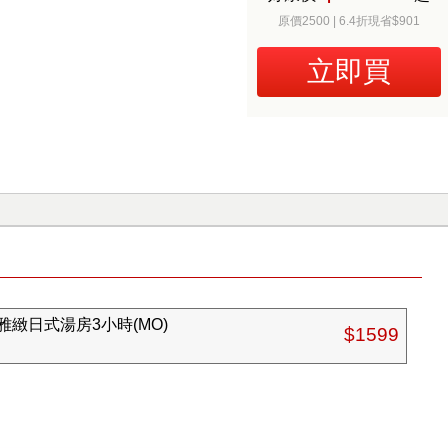
原價2500 | 6.4折現省$901
立即買
緻日式湯房3小時(MO)
$1599