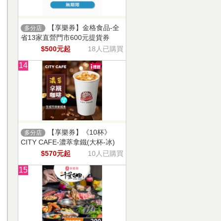
【享樂券】金格食品-全
多分店
省13家直營門市600元提貨券
$500元起
18人已購買
14
【享樂券】《10杯》
多分店
CITY CAFE-濃萃拿鐵(大杯-冰)
$570元起
10人已購買
15