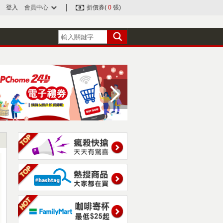
登入
會員中心
折價券(
0
張)