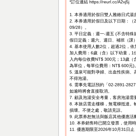
*訂位連結 https://reurl.cc/A2vj5j
1. 本券適用於假日雙人雅緻日式湯
2. 本券適用於假日及以下日期：（2026/04
09/28）。
3. 平日定義：週一-週五 (不含特
假日定義：週六、週日、補班（課
4. 基本使用人數2位，超過2位，
加人費用：6歲（含）以下幼童，1位
入內每位收費NT$ 300元；13歲
為單位，每單位費用：NT$ 600元)
5. 溫泉可能對孕婦、出血性疾病
不得泡湯。
6. 需事先電話預約「02-2891
如逾時將會直接取消。
7. 顧及泡湯安全考量，客房泡湯
8. 本旅店需走樓梯，無電梯抵達
損壞。不便之處，敬請見諒。
9. 此票券恕無法與飯店其他優惠活
10. 本券銷售時已開立發票，使用
11. 優惠期限至2026年10月3