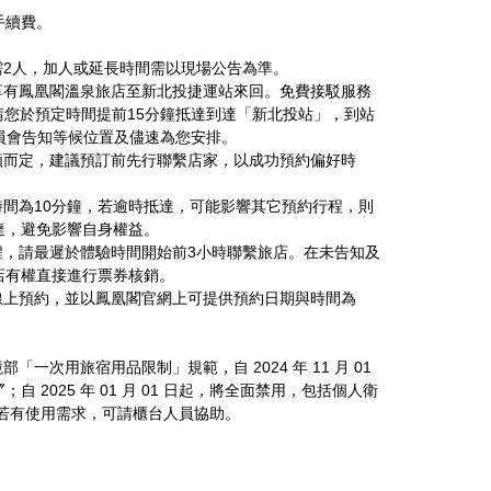
手續費。
需2人，加人或延長時間需以現場公告為準。
享有鳳凰閣溫泉旅店至新北投捷運站來回。免費接駁服務
服務：請您於預定時間提前15分鐘抵達到達「新北投站」，到站
聽人員會告知等候位置及儘速為您安排。
額而定，建議預訂前先行聯繫店家，以成功預約偏好時
時間為10分鐘，若逾時抵達，可能影響其它預約行程，則
達，避免影響自身權益。
程，請最遲於體驗時間開始前3小時聯繫旅店。在未告知及
店有權直接進行票券核銷。
線上預約，並以鳳凰閣官網上可提供預約日期與時間為
「一次用旅宿用品限制」規範，自 2024 年 11 月 01
 2025 年 01 月 01 日起，將全面禁用，包括個人衛
若有使用需求，可請櫃台人員協助。