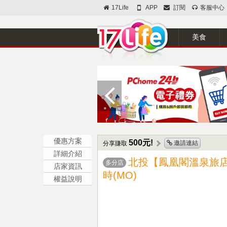
17Life
APP
訂閱
客服中心
美食
優惠方案
500元!
邀請連結
分享賺取
詳細介紹
北投【鳳凰閣溫泉旅
多分店
店家資訊
時(MO)
權益說明