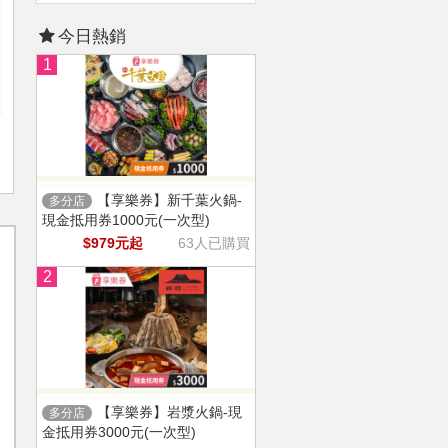
今日熱銷
1
【享樂券】新千葉火鍋-
多分店
現金抵用券1000元(一次型)
$979元起
63人已購買
2
【享樂券】岩漿火鍋-現
多分店
金抵用券3000元(一次型)