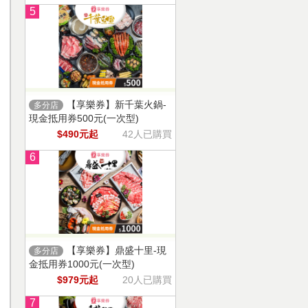
5
【享樂券】新千葉火鍋-
多分店
現金抵用券500元(一次型)
$490元起
42人已購買
6
【享樂券】鼎盛十里-現
多分店
金抵用券1000元(一次型)
$979元起
20人已購買
7