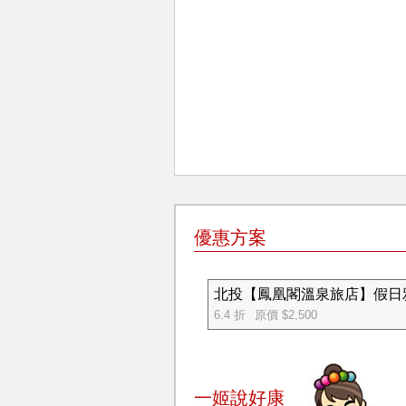
優惠方案
北投【鳳凰閣溫泉旅店】假日雅
6.4 折
原價 $2,500
一姬說好康