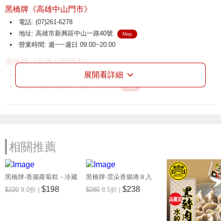
黑橋牌《高雄中山門市》
電話: (07)261-6278
地址: 高雄市新興區中山一路40號
Map
營業時間: 週一~週日 09:00~20:00
黑橋牌《高雄七賢門市》
展開看詳細
電話: (07)531-2549
地址: 高雄市鹽埕區七賢三路114號
Map
營業時間: 週一~週日 09:00~19:00
黑橋牌《高雄鳳山門市》
電話: (07)710-5525
地址: 高雄市鳳山區中山路146之4號
Map
相關推薦
營業時間: 週一~週日 10:00~22:00
黑橋牌《香腸博物館》
黑橋牌-香腸蘿蔔糕－冷藏
黑橋牌-雲朵香腸捲８入
電話: (06)261-6990
享樂券
(冷凍)，１件組 享樂券
$198
$238
$220
9.0折 |
$280
8.5折 |
地址: 台南市南區新忠路2之1號
Map
營業時間: 週二~週日09:30~17:30(最晚入館時間17:00)
黑橋牌《戎舘》(原中正門市)