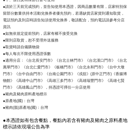
●請於三天前完成預約，並告知使用本憑證，因商品數量有限，店家特別保
留部分數量供持本活動兌換券者優先預約，若遇缺貨店家貨到通知取貨，
電話預約及到店時請告知須使用兌換券，敬請配合，預約電話請參考分店
資訊
●如無依規定提前預約，店家有權不接受兌換
●限到店取貨，恕不受理外送服務
●取貨時請自備購物袋
●每人每次不限使用憑證張數
●適用分店：《台北長安門市》《台北士林門市》《台北漢口門市》《台北
萬華門市》《台北仁愛門市》《板橋門市》《台北永和門市》《台中大墩
門市》《台中自由門市》《台南公園門市》《戎舘》(原中正門市)《香腸博
物館》《高雄中山門市》《高雄三多門市》《高雄瑞豐門市》《高雄七賢
門市》《高雄鳳山門市》，持憑證可擇任一分店使用
●豬肉及豬肉原料產地標示
●原產地(國)：台灣
●豬肉(脂)原產地(國)：台灣
●本憑證如有包含餐點，餐點內若含有豬肉及豬肉之原料產地
標示請依現場公告為準