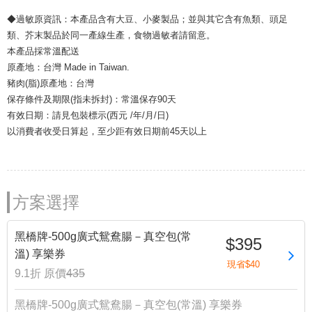
◆過敏原資訊：本產品含有大豆、小麥製品；並與其它含有魚類、頭足
類、芥末製品於同一產線生產，食物過敏者請留意。
本產品採常溫配送
原產地：台灣 Made in Taiwan.
豬肉(脂)原產地：台灣
保存條件及期限(指未拆封)：常溫保存90天
有效日期：請見包裝標示(西元 /年/月/日)
以消費者收受日算起，至少距有效日期前45天以上
方案選擇
黑橋牌-500g廣式鴛鴦腸－真空包(常
$395
溫) 享樂券
現省$40
9.1折
原價
435
黑橋牌-500g廣式鴛鴦腸－真空包(常溫) 享樂券