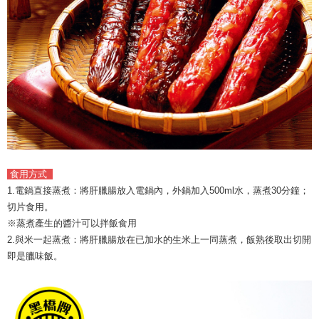
食用方式
1.電鍋直接蒸煮：將肝臘腸放入電鍋內，外鍋加入500ml水，蒸煮30分鐘；
切片食用。
※蒸煮產生的醬汁可以拌飯食用
2.與米一起蒸煮：將肝臘腸放在已加水的生米上一同蒸煮，飯熟後取出切開
即是臘味飯。