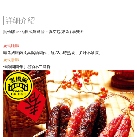
詳細介紹
黑橋牌-500g廣式鴛鴦腸－真空包(常溫) 享樂券
廣式臘腸
精選豬腿肉及高粱酒製作，經72小時熟成，多汁不油膩。
廣式肝腸
佳節團圓伴手禮的不二選擇