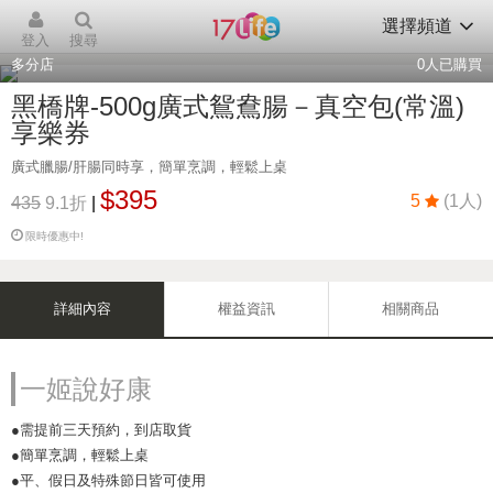
選擇頻道
登入
搜尋
多分店
0
人已購買
黑橋牌-500g廣式鴛鴦腸－真空包(常溫)
享樂券
廣式臘腸/肝腸同時享，簡單烹調，輕鬆上桌
$395
5
(1人)
435
9.1折
|
限時優惠中!
詳細內容
權益資訊
相關商品
一姬說好康
●需提前三天預約，到店取貨
●簡單烹調，輕鬆上桌
●平、假日及特殊節日皆可使用