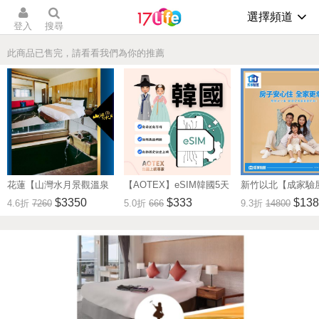
選擇頻道
登入
搜尋
此商品已售完，請看看我們為你的推薦
花蓮【山灣水月景觀溫泉
【AOTEX】eSIM韓國5天
新竹以北【成家驗屋
會館】景觀雙人房一泊一
無限高速網路吃到飽兌換
25坪 (三房格局)
$3350
$333
$138
4.6折
7260
5.0折
666
9.3折
14800
食住宿券(MO)
券(MO)
券 (MO)