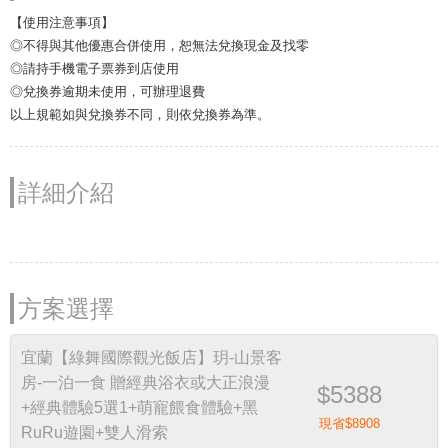
【使用注意事項】
◎不得與其他優惠合併使用，恕無法兌換現金及找零
◎請持手機電子票券到店使用
◎兌換券逾期未使用，可辦理退費
以上規範如與兌換券不同，則依兌換券為準。
詳細介紹
方案選擇
宜蘭【綠舞國際觀光飯店】玥-山景客
房-一泊一食 贈經典浴衣或大正浪漫
$5388
+經典體驗5選1+萌寵餵食體驗+黑
現省$8908
RuRu遊園+雙人滑索