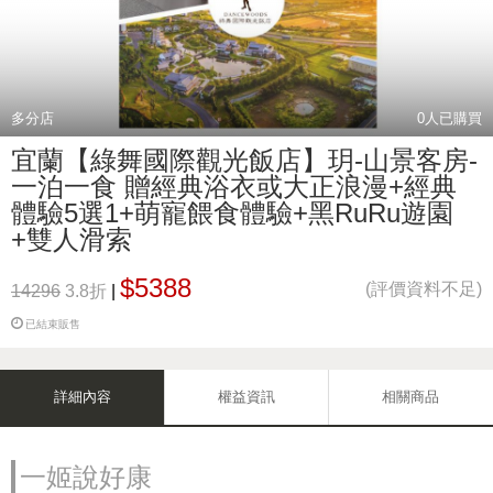
多分店
0
人已購買
宜蘭【綠舞國際觀光飯店】玥-山景客房-
一泊一食 贈經典浴衣或大正浪漫+經典
體驗5選1+萌寵餵食體驗+黑RuRu遊園
+雙人滑索
$5388
(評價資料不足)
14296
3.8折
|
已結束販售
詳細內容
權益資訊
相關商品
一姬說好康