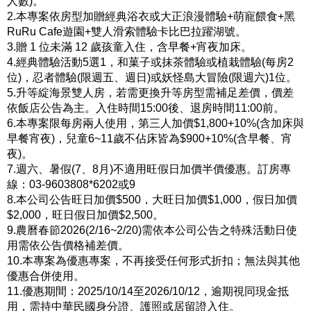
人數)。
2.本專案依房型加贈經典浴衣或大正浪漫體驗+萌寵餵食+黑
RuRu Cafe遊園+雙人滑索體驗卡比巴拉躍湖號。
3.贈 1 位未滿 12 歲孩童入住，含早餐+宵夜加床。
4.經典體驗活動5選1，和菓子或抹茶體驗或植栽體驗(每房2
位)，忍者體驗(限週五、週日)或妖怪島大冒險(限週六)1位。
5.升等綻海景雙人房，若需更換升等房型需補足差價，價差
依飯店公告為主。入住時間15:00後、退房時間11:00前。
6.本專案限每房兩人使用，第三人加價$1,800+10%(含加床與
早餐宵夜)，兒童6~11歲不佔床皆為$900+10%(含早餐、宵
夜)。
7.週六、暑假(7、8月)不適用旺假日加價半價優惠。訂房專
線：03-9603808*6202或9
8.本公司公告旺日加價$500，大旺日加價$1,000，假日加價
$2,000，旺日假日加價$2,500。
9.農曆春節2026(2/16~2/20)需依本公司公告之特殊活動日使
用需依公告價格補差價。
10.本專案為優惠專案，不再接受任何形式折扣；無法與其他
優惠合併使用。
11.優惠期間：2025/10/14至2026/10/12，逾期視同現金抵
用，需持中華民國身分證、護照或居留證入住。