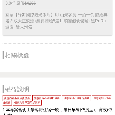
3.8折
原價
14296
宜蘭【綠舞國際觀光飯店】玥-山景客房-一泊一食 贈經典
浴衣或大正浪漫+經典體驗5選1+萌寵餵食體驗+黑RuRu
遊園+雙人滑索
相關標籤
權益說明
優惠內容不適用折價券
優惠內容不適用折價券
優惠內容不適用折價券
優惠內容不適用
折價券
優惠內容不適用折價券
1.本專案含玥山景客房住宿一晚，每日早餐(依房型)、宵夜(依