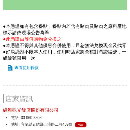
●本憑證如有包含餐點，餐點內若含有豬肉及豬肉之原料產地
標示請依現場公告為準
●此憑證由等值購物金兌換之
●本憑證不得與其他優惠合併使用，且恕無法兌換現金及找零
●好康憑證不限本人使用，使用時店家將會核對憑證編號，一
組編號限用一次
查看使用條款
店家資訊
綠舞觀光飯店股份有限公司
電話: 03-960-3808
地址: 宜蘭縣五結鄉五濱路二段459號
Map