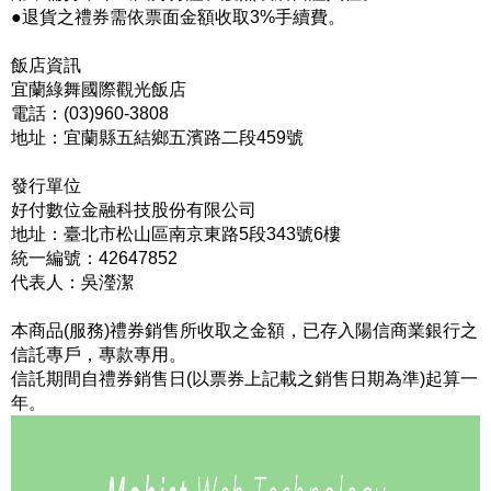
●退貨之禮券需依票面金額收取3%手續費。
飯店資訊
宜蘭綠舞國際觀光飯店
電話：(03)960-3808
地址：宜蘭縣五結鄉五濱路二段459號
發行單位
好付數位金融科技股份有限公司
地址：臺北市松山區南京東路5段343號6樓
統一編號：42647852
代表人：吳瀅潔
本商品(服務)禮券銷售所收取之金額，已存入陽信商業銀行之
信託專戶，專款專用。
信託期間自禮券銷售日(以票券上記載之銷售日期為準)起算一
年。