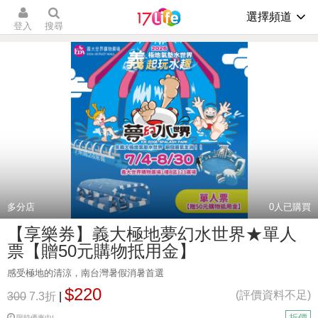
選擇頻道
登入
搜尋
多分店
0
人已購買
【享樂券】義大極地夢幻水世界★單人
票【贈50元購物抵用金】
感受極地的清涼，南台灣暑假消暑首選
$220
(評價資料不足)
300
7.3折
|
折價
限時優惠中!