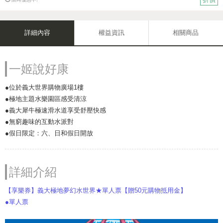
詳細內容
權益資訊
相關商品
一姬說好康
●位於義大世界購物廣場1樓
●極地主題水樂園區感受清涼
●義大犀牛極速滑水道享受舒壓快感
●無窮趣味的互動水派對
●假日限定：六、日和假日開放
詳細介紹
【享樂券】義大極地夢幻水世界★單人票【贈50元購物抵用金】
●單人票