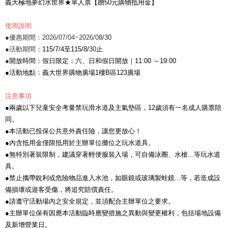
義大極地夢幻水世界★單人票【贈50元購物抵用金】
使用說明
●優惠期間：2026/07/04~2026/0
8/30
●活動期間：
115/7/4至115/8/
30
止
●
開放時間：假日限定：六、日和假日開放｜11:00 ～19:00
●活動地點：義大世界購物廣場1樓B區123廣場
注意事項
●兩歲以下兒童安全考量禁玩滑水道及主氣墊區，12歲須有一名成人購票陪
同。
●本活動已投保公共意外責任險，讓您更放心！
●內含抵用金僅限抵用於主辦單位攤位之玩水道具。
●無特別著裝限制，建議穿著輕便服裝入場，可自備泳圈、水槍...等玩水道
具。
●禁止攜帶銳利或危險物品進入水池，如眼鏡或玻璃製蛙鏡...等，若造成設
備損壞或遊客受傷，將追究賠償責任。
●請遵守活動場內之安全規定，並須配合主辦單位之要求。
●主辦單位保有因應本活動臨時應變措施之異動與變更權利，包括場地設備
及新增營業日。